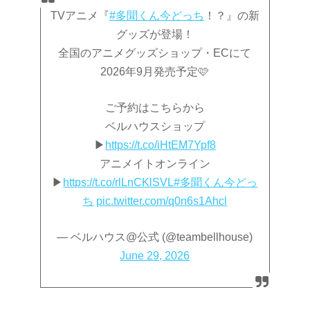
TVアニメ『
#多聞くん今どっち
！？』の新
グッズが登場！
全国のアニメグッズショップ・ECにて
2026年9月発売予定🩷
ご予約はこちらから
ベルハウスショップ
▶︎
https://t.co/iHtEM7Ypf8
アニメイトオンライン
▶︎
https://t.co/rlLnCKlSVL
#多聞くん今どっ
ち
pic.twitter.com/q0n6s1Ahcl
— ベルハウス@公式 (@teambellhouse)
June 29, 2026