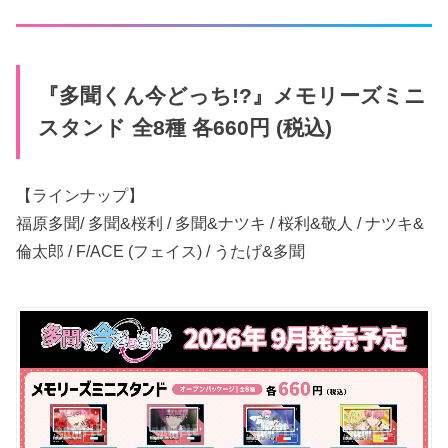
『多聞くん今​どっち!?』メモリーズミニ
スタンド 全8種 各660円 (税込)
【ラインナップ】
福原多聞/ 多聞&桜利 / 多聞&ナツキ / 桜利&敬人 / ナツキ&
倫太郎 / F/ACE (フェイス) / うたげ&多聞