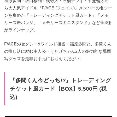
福原多聞・坂口桜利・橘敬人・石橋ナツキ・甲斐倫太郎
ら大人気アイドル『F/ACE (フェイス)』メンバーの名シー
ンを集めた「トレーディングチケット風カード」「メモ
リーズ缶バッジ」「メモリーズミニスタンド」など全3種
がラインナップ。
F/ACEのセクシー&ワイルド担当・福原多聞と、多聞くん
の推し活に励む主人公・うたげちゃん2人の魅力的な場面
写グッズを是非お手元にお迎えください!
『多聞くん今​どっち!?』トレーディング
チケット風カード【BOX】5,500円 (税
込)