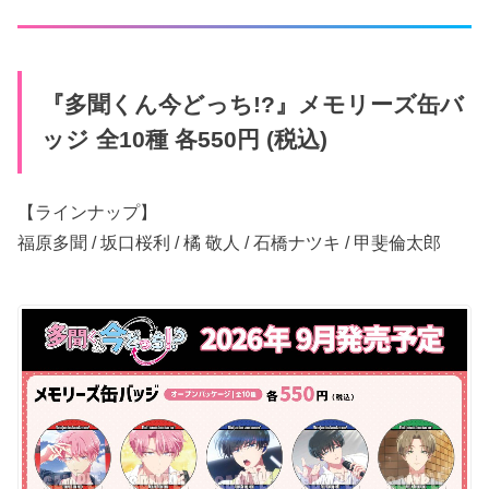
『多聞くん今​どっち!?』メモリーズ缶バ
ッジ 全10種 各550円 (税込)
【ラインナップ】
福原多聞 / 坂口桜利 / 橘 敬人 / 石橋ナツキ / 甲斐倫太郎