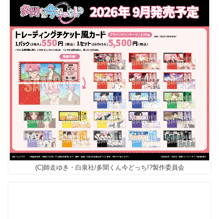
(C)師走ゆき・白泉社/多聞くん今どっち!?製作委員会