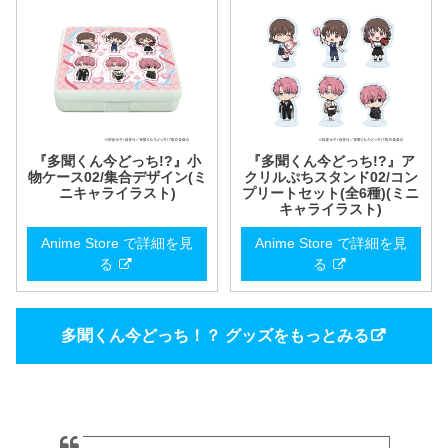
『多聞くん今どっち!?』小
『多聞くん今どっち!?』ア
物ケース02/集合デザイン(ミ
クリルぷちスタンド02/コン
ニキャライラスト)
プリートセット(全6種)(ミニ
キャライラスト)
Anime Store で詳細を見
Anime Store で詳細を見
る
る
多聞くん今どっち！？ グッズをもっとみる