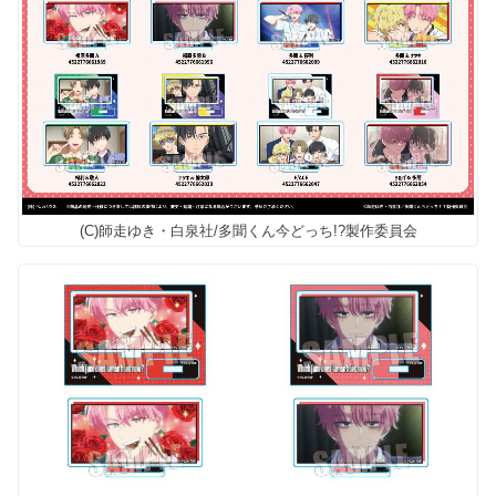
(C)師走ゆき・白泉社/多聞くん今どっち!?製作委員会