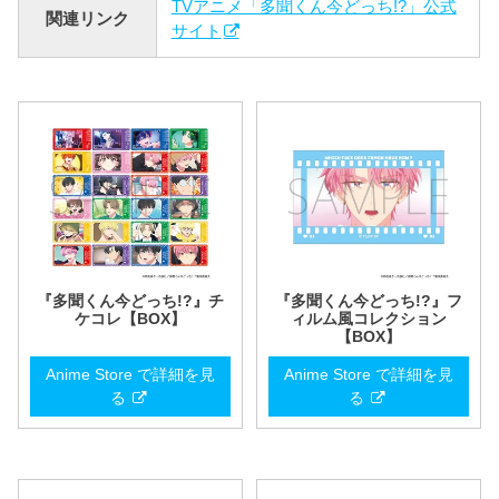
TVアニメ「多聞くん今どっち!?」公式
関連リンク
サイト
『多聞くん今どっち!?』チ
『多聞くん今どっち!?』フ
ケコレ【BOX】
ィルム風コレクション
【BOX】
Anime Store で詳細を見
Anime Store で詳細を見
る
る