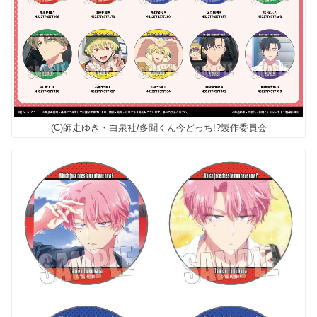
(C)師走ゆき・白泉社/多聞くん今どっち!?製作委員会