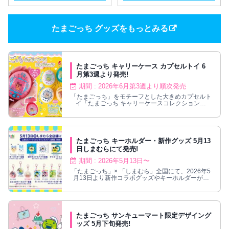
たまごっち グッズをもっとみる
たまごっち キャリーケース カプセルトイ 6
月第3週より発売!
期間 : 2026年6月第3週より順次発売
「たまごっち」をモチーフとした大きめカプセルト
イ「たまごっち キャリーケースコレクション」
が、2026年6月第3週より発売!
たまごっち キーホルダー・新作グッズ 5月13
日しまむらにて発売!
期間 : 2026年5月13日〜
「たまごっち」× 「しまむら」全国にて、2026年5
月13日より新作コラボグッズやキーホルダーが発
売！
たまごっち サンキューマート限定デザイング
ッズ 5月下旬発売!