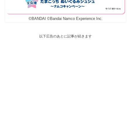
©BANDAI ©Bandai Namco Experience Inc.
以下広告のあとに記事が続きます