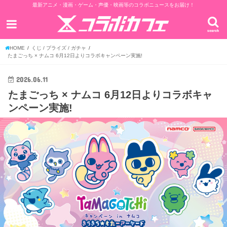
最新アニメ・漫画・ゲーム・声優・映画等のコラボニュースをお届け！
search
HOME
くじ / プライズ / ガチャ
たまごっち × ナムコ 6月12日よりコラボキャンペーン実施!
2026.06.11
たまごっち × ナムコ 6月12日よりコラボキャ
ンペーン実施!