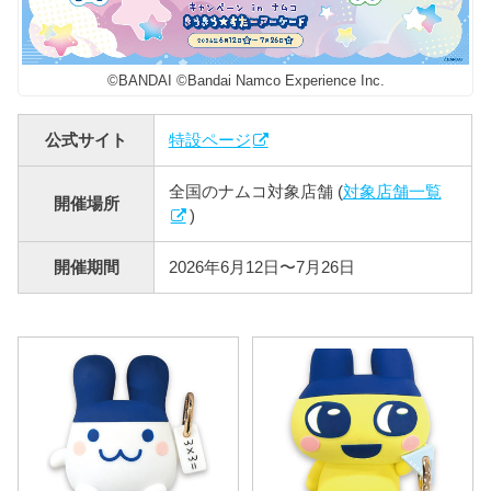
©BANDAI ©Bandai Namco Experience Inc.
公式サイト
特設ページ
全国のナムコ対象店舗 (
対象店舗一覧
開催場所
)
開催期間
2026年6月12日〜7月26日