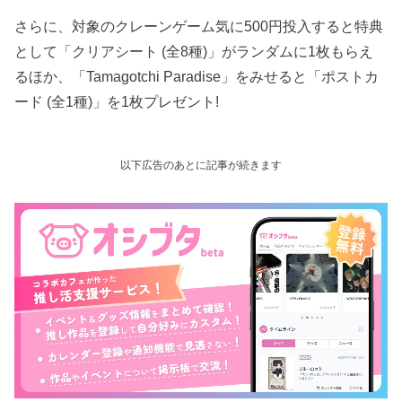
さらに、対象のクレーンゲーム気に500円投入すると特典
として「クリアシート (全8種)」がランダムに1枚もらえ
るほか、「Tamagotchi Paradise」をみせると「ポストカ
ード (全1種)」を1枚プレゼント!
以下広告のあとに記事が続きます