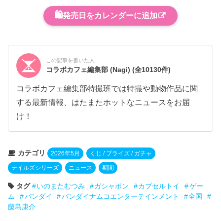
🛍️
発売日をカレンダーに追加
この記事を書いた人
コラボカフェ編集部 (Nagi)
(全10130件)
コラボカフェ編集部特撮班では特撮や動物作品に関
する最新情報、はたまたホットなニュースをお届
け！
カテゴリ
2026年5月
くじ / プライズ / ガチャ
テイルズシリーズ
ニュース
期間
タグ
いのまたむつみ
ガシャポン
カプセルトイ
ゲー
ム
バンダイ
バンダイナムコエンターテインメント
全国
藤島康介