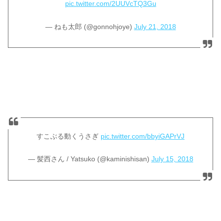
pic.twitter.com/2UUVcTQ3Gu
— ねも太郎 (@gonnohjoye)
July 21, 2018
すこぶる動くうさぎ
pic.twitter.com/bbyiGAPrVJ
— 髪西さん / Yatsuko (@kaminishisan)
July 15, 2018