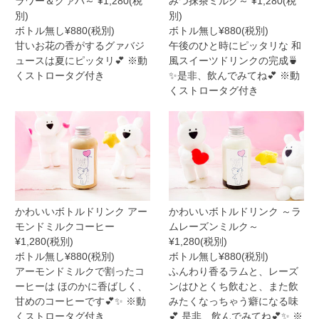
ラワー＆グァバ～ ¥1,280(税
みつ抹茶ミルク～ ¥1,280(税
別)
別)
ボトル無し¥880(税別)
ボトル無し¥880(税別)
甘いお花の香がするグァバジ
午後のひと時にピッタリな 和
ュースは夏にピッタリ💕 ※動
風スイーツドリンクの完成🍵
くストロータグ付き
✨是非、飲んでみてね💕 ※動
くストロータグ付き
かわいいボトルドリンク アー
かわいいボトルドリンク ～ラ
モンドミルクコーヒー
ムレーズンミルク～
¥1,280(税別)
¥1,280(税別)
ボトル無し¥880(税別)
ボトル無し¥880(税別)
アーモンドミルクで割ったコ
ふんわり香るラムと、レーズ
ーヒーは ほのかに香ばしく、
ンはひとくち飲むと、また飲
甘めのコーヒーです💕✨ ※動
みたくなっちゃう癖になる味
くストロータグ付き
💕 是非、飲んでみてね💕✨ ※