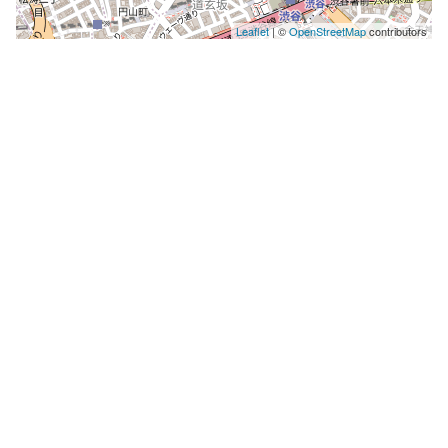
Leaflet
| ©
OpenStreetMap
contributors