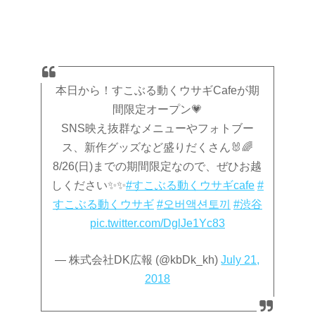
本日から！すこぶる動くウサギCafeが期
間限定オープン💗
SNS映え抜群なメニューやフォトブー
ス、新作グッズなど盛りだくさん🐰🌈
8/26(日)までの期間限定なので、ぜひお越
しください✨✨
#すこぶる動くウサギcafe
#
すこぶる動くウサギ
#오버액션토끼
#渋谷
pic.twitter.com/DglJe1Yc83
— 株式会社DK広報 (@kbDk_kh)
July 21,
2018