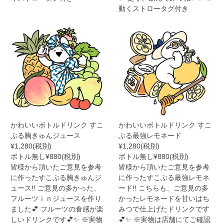
動くストロータグ付き
かわいいボトルドリンク すこ
かわいいボトルドリンク すこ
ぶる胸きゅんジュース
ぶる最強レモネード
¥1,280(税別)
¥1,280(税別)
ボトル無し¥880(税別)
ボトル無し¥880(税別)
皆様から頂いたご意見を参考
皆様から頂いたご意見を参考
に作ったすこぶる胸きゅんジ
に作ったすこぶる最強レモネ
ュース!! ご意見の多かった、
ード!! こちらも、ご意見の多
フルーツｉｎジュースを作り
かったレモネードを甘いはち
ました💕 フルーツの食感が楽
みつで仕上げたドリンクです
しいドリンクです💕✨ ※実物
💕✨ ※実物は店舗にてご確認