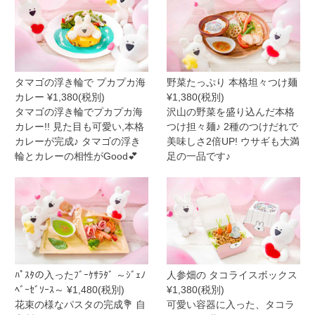
タマゴの浮き輪で プカプカ海
野菜たっぷり 本格坦々つけ麺
カレー ¥1,380(税別)
¥1,380(税別)
タマゴの浮き輪でプカプカ海
沢山の野菜を盛り込んだ本格
カレー!! 見た目も可愛い,本格
つけ担々麺♪ 2種のつけだれで
カレーが完成♪ タマゴの浮き
美味しさ2倍UP! ウサギも大満
輪とカレーの相性がGood💕
足の一品です♪
ﾊﾟｽﾀの入ったﾌﾞｰｹｻﾗﾀﾞ ～ｼﾞｪﾉ
人参畑の タコライスボックス
ﾍﾞｰｾﾞｿｰｽ～ ¥1,480(税別)
¥1,380(税別)
花束の様なパスタの完成💐 自
可愛い容器に入った、タコラ