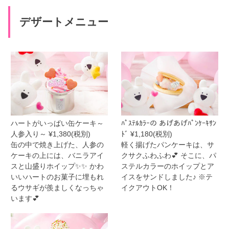
デザートメニュー
ハートがいっぱい缶ケーキ～
ﾊﾟｽﾃﾙｶﾗｰの あげあげﾊﾟﾝｹｰｷｻﾝ
人参入り～ ¥1,380(税別)
ﾄﾞ ¥1,180(税別)
缶の中で焼き上げた、人参の
軽く揚げたパンケーキは、サ
ケーキの上には、バニラアイ
クサクふわふわ💕 そこに、パ
スと山盛りホイップ✨✨ かわ
ステルカラーのホイップとア
いいハートのお菓子に埋もれ
イスをサンドしました♪ ※テ
るウサギが羨ましくなっちゃ
イクアウトOK！
います💕