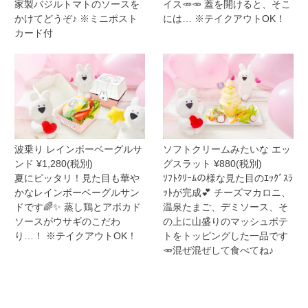
家製バジルトマトのソースを
イス🥕🥕 蓋を開けると、そこ
かけてどうぞ♪ ※ミニポスト
には… ※テイクアウトOK！
カード付
波乗り レインボーベーグルサ
ソフトクリームみたいな エッ
ンド ¥1,280(税別)
グスラット ¥880(税別)
夏にピッタリ！見た目も華や
ｿﾌﾄｸﾘｰﾑの様な見た目のｴｯｸﾞｽﾗ
かなレインボーベーグルサン
ｯﾄが完成💕 チーズマカロニ、
ドです🌈✨ 蒸し鶏とアボカド
温泉たまご、デミソース、そ
ソースがウサギのこだわ
の上に山盛りのマッシュポテ
り…！ ※テイクアウトOK！
トをトッピングした一品です
🥕混ぜ混ぜして食べてね♪