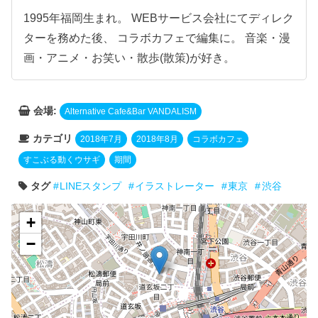
1995年福岡生まれ。 WEBサービス会社にてディレク
ターを務めた後、 コラボカフェで編集に。 音楽・漫
画・アニメ・お笑い・散歩(散策)が好き。
会場:
Alternative Cafe&Bar VANDALISM
カテゴリ
2018年7月
2018年8月
コラボカフェ
すこぶる動くウサギ
期間
タグ
LINEスタンプ
イラストレーター
東京
渋谷
+
−