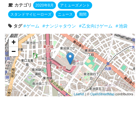
カテゴリ
2020年8月
アミューズメント
スタンドマイヒーローズ
ニュース
期間
タグ
ゲーム
ナンジャタウン
乙女向けゲーム
池袋
+
−
Leaflet
| ©
OpenStreetMap
contributors