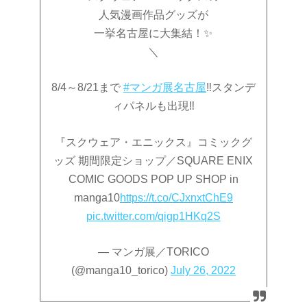
人気漫画作品グッズが
一挙名古屋に大集結！✨
＼
8/4～8/21まで
#マンガ展名古屋
‼スタンデ
ィパネルも出現‼
『スクウェア・エニックス』コミックグ
ッズ 期間限定ショップ／SQUARE ENIX
COMIC GOODS POP UP SHOP in
manga10
https://t.co/CJxnxtChE9
pic.twitter.com/qigp1HKq2S
— マンガ展／TORICO
(@manga10_torico)
July 26, 2022