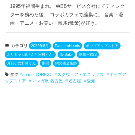
1995年福岡生まれ。 WEBサービス会社にてディレク
ターを務めた後、 コラボカフェで編集に。 音楽・漫
画・アニメ・お笑い・散歩(散策)が好き。
カテゴリ
2022年8月
PandoraHearts
ポップアップストア
ホリミヤ (堀さんと宮村くん)
咲-Saki-
妖狐×僕SS
月刊少女野崎くん
期間
鋼の錬金術師
タグ
space TORICO
スクウェア・エニックス
ポップア
ップストア
マンガ展 名古屋
名古屋
愛知