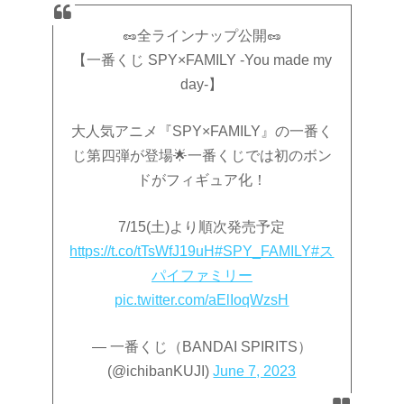
🥜全ラインナップ公開🥜
【一番くじ SPY×FAMILY -You made my
day-】
大人気アニメ『SPY×FAMILY』の一番く
じ第四弾が登場🌟一番くじでは初のボン
ドがフィギュア化！
7/15(土)より順次発売予定
https://t.co/tTsWfJ19uH
#SPY_FAMILY
#ス
パイファミリー
pic.twitter.com/aElIoqWzsH
— 一番くじ（BANDAI SPIRITS）
(@ichibanKUJI)
June 7, 2023