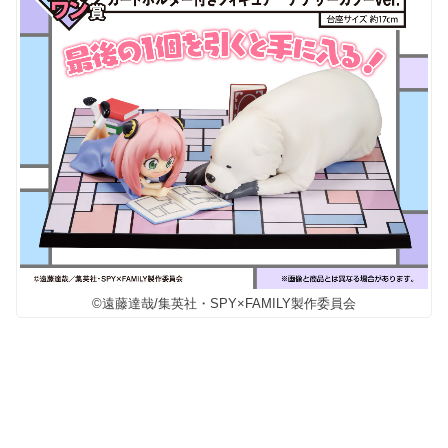
©遠藤達哉/集英社・SPY×FAMILY製作委員会