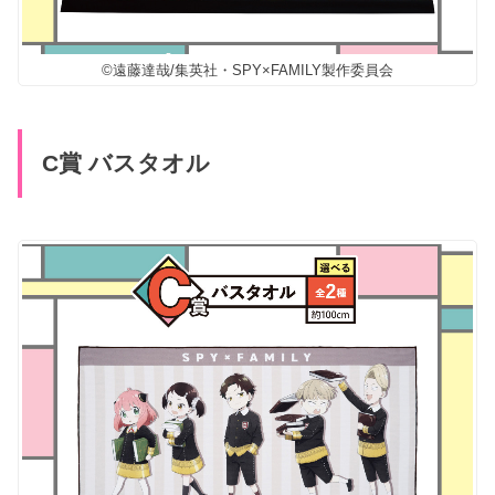
©遠藤達哉/集英社・SPY×FAMILY製作委員会
C賞 バスタオル