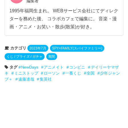
編集者
1995年福岡生まれ。 WEBサービス会社にてディレク
ターを務めた後、 コラボカフェで編集に。 音楽・漫
画・アニメ・お笑い・散歩(散策)が好き。
カテゴリ
2023年7月
SPY×FAMILY(スパイファミリー)
くじ / プライズ / ガチャ
期間
タグ
NewDays
アニメイト
コンビニ
デイリーヤマザ
キ
ミニストップ
ローソン
一番くじ
全国
少年ジャン
プ＋
遠藤達哉
集英社