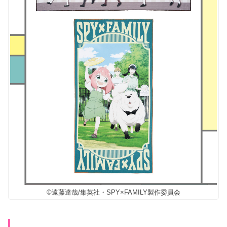
©遠藤達哉/集英社・SPY×FAMILY製作委員会