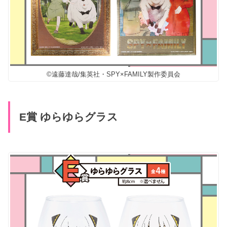
©遠藤達哉/集英社・SPY×FAMILY製作委員会
E賞 ゆらゆらグラス