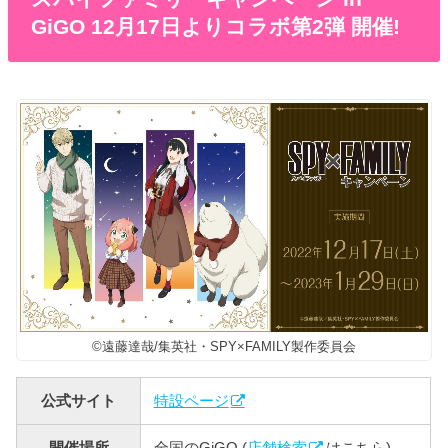
GiGO 12月17日よりコラボ第2弾 開催!
©遠藤達哉/集英社・SPY×FAMILY製作委員会
公式サイト
特設ページ
開催場所
全国のGiGO (
店舗検索
はこちら)