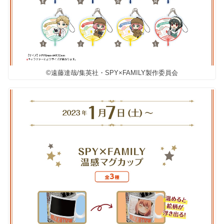
©遠藤達哉/集英社・SPY×FAMILY製作委員会