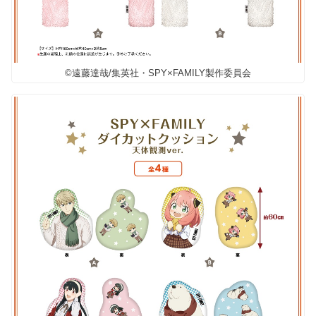
©遠藤達哉/集英社・SPY×FAMILY製作委員会