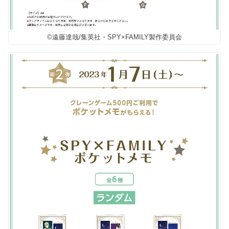
©遠藤達哉/集英社・SPY×FAMILY製作委員会