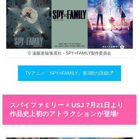
© 遠藤達哉/集英社・SPY×FAMILY製作委員会
TVアニメ「SPY×FAMILY」第3期の詳細
スパイファミリー × USJ 7月21日より
作品史上初のアトラクションが登場!