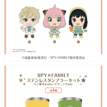
©遠藤達哉/集英社・SPY×FAMILY製作委員会