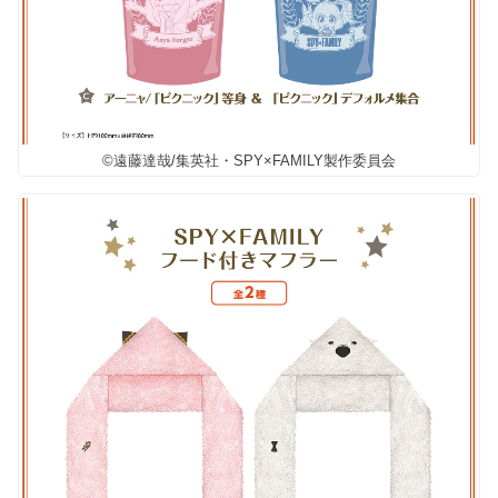
©遠藤達哉/集英社・SPY×FAMILY製作委員会