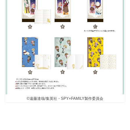
©遠藤達哉/集英社・SPY×FAMILY製作委員会