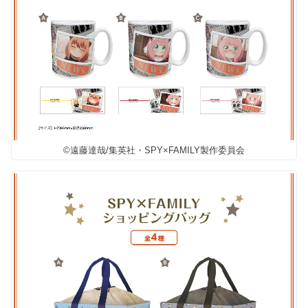
©遠藤達哉/集英社・SPY×FAMILY製作委員会