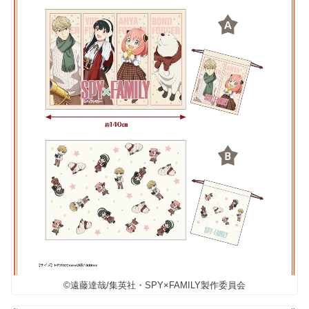
©遠藤達哉/集英社・SPY×FAMILY製作委員会