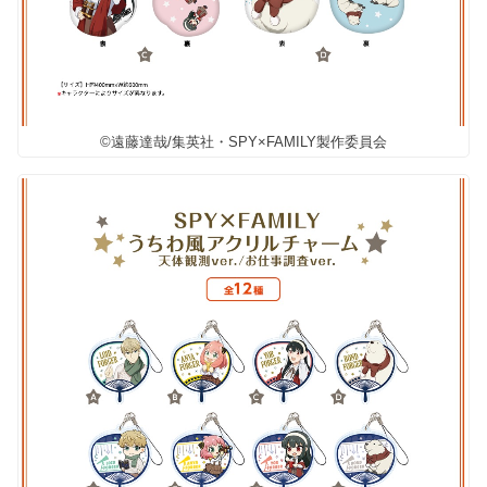
©遠藤達哉/集英社・SPY×FAMILY製作委員会