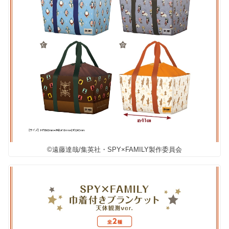
©遠藤達哉/集英社・SPY×FAMILY製作委員会