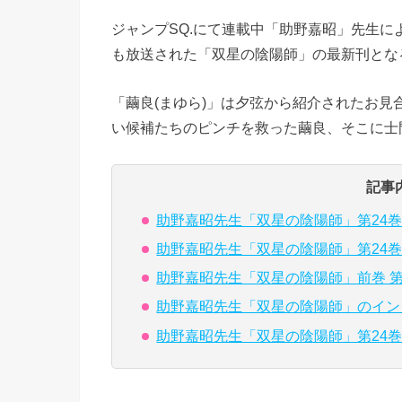
ジャンプSQ.にて連載中「助野嘉昭」先生による
も放送された「双星の陰陽師」の最新刊となる第
「繭良(まゆら)」は夕弦から紹介されたお
い候補たちのピンチを救った繭良、そこに士
記事
助野嘉昭先生「双星の陰陽師」第24
助野嘉昭先生「双星の陰陽師」第24
助野嘉昭先生「双星の陰陽師」前巻 第
助野嘉昭先生「双星の陰陽師」のイン
助野嘉昭先生「双星の陰陽師」第24