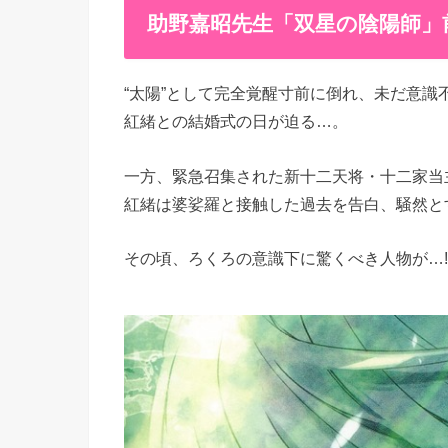
助野嘉昭先生「双星の陰陽師」前
“太陽”として完全覚醒寸前に倒れ、未だ意識
紅緒との結婚式の日が迫る…。
一方、緊急召集された新十二天将・十二家当
紅緒は婆娑羅と接触した過去を告白、騒然と
その頃、ろくろの意識下に驚くべき人物が…!