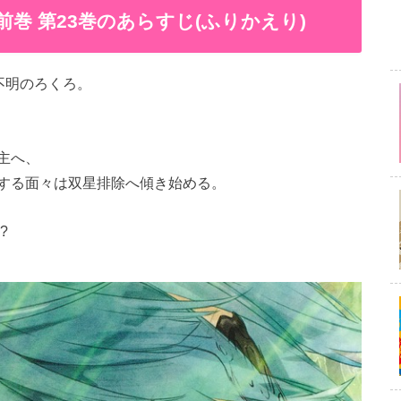
巻 第23巻のあらすじ(ふりかえり)
不明のろくろ。
主へ、
する面々は双星排除へ傾き始める。
?