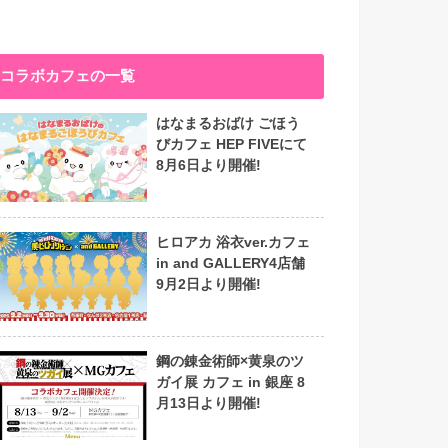
コラボカフェの一覧
はなまるおばけ ごほう
びカフェ HEP FIVEにて
8月6日より開催!
ヒロアカ 浴衣ver.カフェ
in and GALLERY4店舗
9月2日より開催!
鋼の錬金術師×黄泉のツ
ガイ展 カフェ in 銀座 8
月13日より開催!