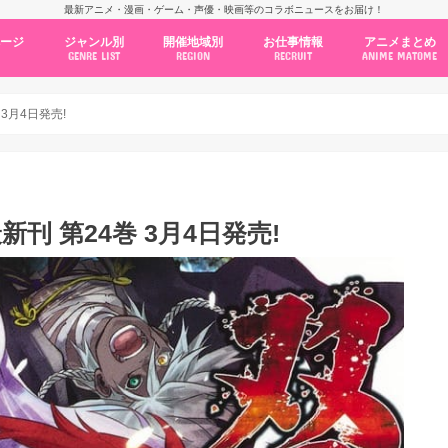
最新アニメ・漫画・ゲーム・声優・映画等のコラボニュースをお届け！
ページ
ジャンル別
開催地域別
お仕事情報
アニメまとめ
GENRE LIST
REGION
RECRUIT
ANIME MATOME
コラボカフェ
常設店舗
ポップアップストア
原画展・展示会
くじ / プライズ / ガチャ
店舗系コラボ
テーマパーク・遊園地
アニメ・漫画の期間限定イベント
グッズ
ファッション
コミック・ムック本
新作アニメ情報
ニュース
池袋
秋葉原
新宿
大阪
福岡
名古屋
カプコン
NSグループ
BENELIC
アニメイト
トランジットホールディングス
モトヤフーズ
TOWER RECORDS
タブリエ・マーケティング
GENDA GiGO Entertainment
3月4日発売!
 第24巻 3月4日発売!