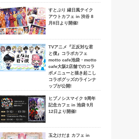
すとぷり 縁日風テイク
アウトカフェ in 渋谷 8
月8日より開催!
TVアニメ『正反対な君
と僕』コラボカフェ
motto cafe池袋・motto
cafe大阪2店舗でのコラ
ボメニューと描き起こし
コラボグッズのラインナ
ップが公開!
ヒプノシスマイク 9周年
記念カフェ in 池袋 9月
12日より開催!
玉之けだま カフェ in