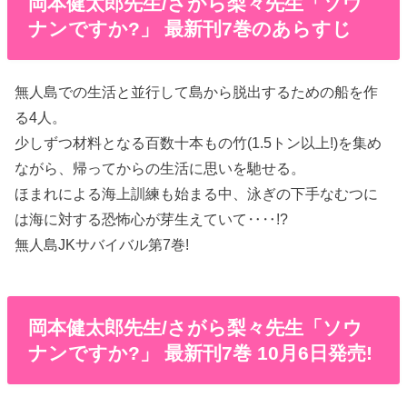
岡本健太郎先生/さがら梨々先生「ソウ
ナンですか?」 最新刊7巻のあらすじ
無人島での生活と並行して島から脱出するための船を作
る4人。
少しずつ材料となる百数十本もの竹(1.5トン以上!)を集め
ながら、帰ってからの生活に思いを馳せる。
ほまれによる海上訓練も始まる中、泳ぎの下手なむつに
は海に対する恐怖心が芽生えていて‥‥!?
無人島JKサバイバル第7巻!
岡本健太郎先生/さがら梨々先生「ソウ
ナンですか?」 最新刊7巻 10月6日発売!