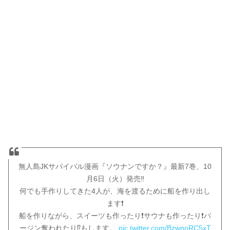
無人島JKサバイバル漫画『ソウナンですか？』最新7巻、10
月6日（火）発売‼️
何でも手作りしてきた4人が、海を渡るために船を作り出し
ます❗️
船を作りながら、スイーツも作ったり❗️サウナも作ったり❗️バ
ージン奪われたり⁉もします。
pic.twitter.com/BzwnoRC5xT