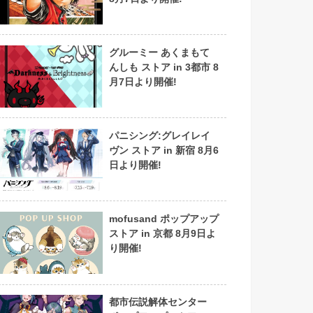
グルーミー あくまもて
んしも ストア in 3都市 8
月7日より開催!
パニシング:グレイレイ
ヴン ストア in 新宿 8月6
日より開催!
mofusand ポップアップ
ストア in 京都 8月9日よ
り開催!
都市伝説解体センター