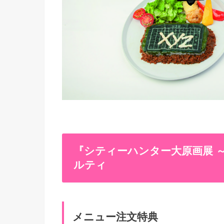
『シティーハンター大原画展 ～FOR
ルティ
メニュー注文特典