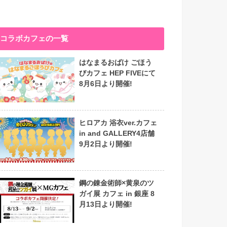
コラボカフェの一覧
はなまるおばけ ごほう
びカフェ HEP FIVEにて
8月6日より開催!
ヒロアカ 浴衣ver.カフェ
in and GALLERY4店舗
9月2日より開催!
鋼の錬金術師×黄泉のツ
ガイ展 カフェ in 銀座 8
月13日より開催!