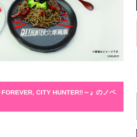
EVER, CITY HUNTER‼～』のノベ