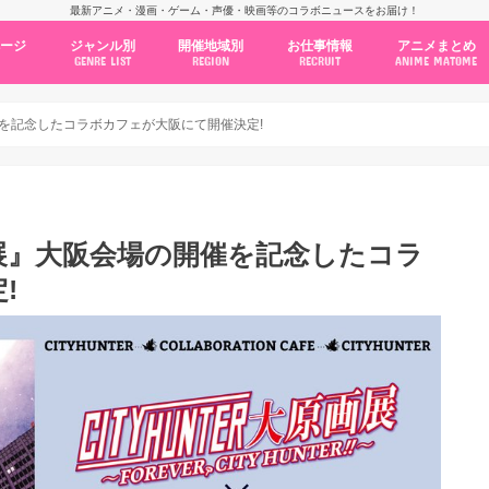
最新アニメ・漫画・ゲーム・声優・映画等のコラボニュースをお届け！
ページ
ジャンル別
開催地域別
お仕事情報
アニメまとめ
GENRE LIST
REGION
RECRUIT
ANIME MATOME
コラボカフェ
常設店舗
ポップアップストア
原画展・展示会
くじ / プライズ / ガチャ
店舗系コラボ
テーマパーク・遊園地
アニメ・漫画の期間限定イベント
グッズ
ファッション
コミック・ムック本
新作アニメ情報
ニュース
池袋
秋葉原
新宿
大阪
福岡
名古屋
カプコン
NSグループ
BENELIC
アニメイト
トランジットホールディングス
モトヤフーズ
TOWER RECORDS
タブリエ・マーケティング
GENDA GiGO Entertainment
を記念したコラボカフェが大阪にて開催決定!
展』大阪会場の開催を記念したコラ
!