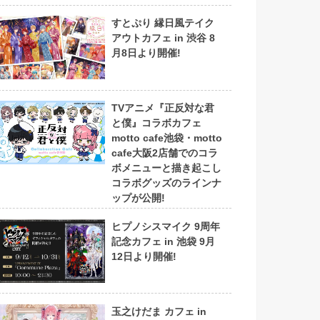
すとぷり 縁日風テイク
アウトカフェ in 渋谷 8
月8日より開催!
TVアニメ『正反対な君
と僕』コラボカフェ
motto cafe池袋・motto
cafe大阪2店舗でのコラ
ボメニューと描き起こし
コラボグッズのラインナ
ップが公開!
ヒプノシスマイク 9周年
記念カフェ in 池袋 9月
12日より開催!
玉之けだま カフェ in