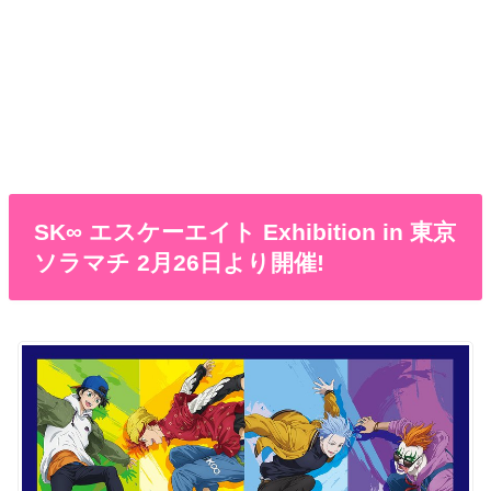
SK∞ エスケーエイト Exhibition in 東京
ソラマチ 2月26日より開催!