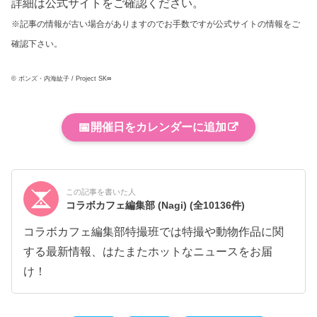
詳細は公式サイトをご確認ください。
※記事の情報が古い場合がありますのでお手数ですが公式サイトの情報をご
確認下さい。
© ボンズ・内海紘子 / Project SK∞
📅
開催日をカレンダーに追加
この記事を書いた人
コラボカフェ編集部 (Nagi)
(全10136件)
コラボカフェ編集部特撮班では特撮や動物作品に関
する最新情報、はたまたホットなニュースをお届
け！