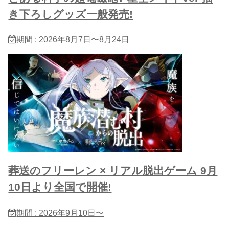
き下ろしグッズ一般発売!
期間 : 2026年8月7日〜8月24日
葬送のフリーレン × リアル脱出ゲーム 9月
10日より全国で開催!
期間 : 2026年9月10日〜