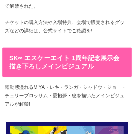
て解禁された。
チケットの購入方法や入場特典、会場で販売されるグッ
ズなどの詳細は、公式サイトでご確認を!
SK∞ エスケーエイト 1周年記念展示会
描き下ろしメインビジュアル
躍動感溢れるMIYA・レキ・ランガ・シャドウ・ジョー・
チェリーブロッサム・愛抱夢・忠を描いたメインビジュ
アルが解禁!