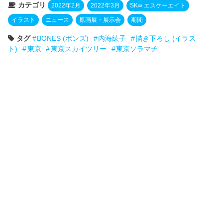
カテゴリ
2022年2月
2022年3月
SK∞ エスケーエイト
イラスト
ニュース
原画展・展示会
期間
タグ
BONES (ボンズ)
内海紘子
描き下ろし (イラス
ト)
東京
東京スカイツリー
東京ソラマチ