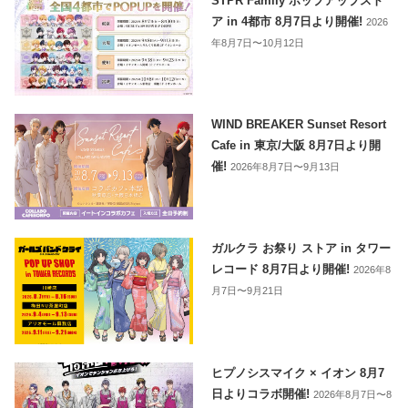
STPR Family ポップアップスト
ア in 4都市 8月7日より開催!
2026
年8月7日〜10月12日
WIND BREAKER Sunset Resort
Cafe in 東京/大阪 8月7日より開
催!
2026年8月7日〜9月13日
ガルクラ お祭り ストア in タワー
レコード 8月7日より開催!
2026年8
月7日〜9月21日
ヒプノシスマイク × イオン 8月7
日よりコラボ開催!
2026年8月7日〜8