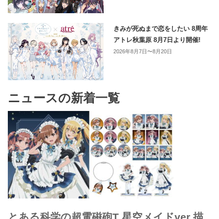
きみが死ぬまで恋をしたい 8周年
アトレ秋葉原 8月7日より開催!
2026年8月7日〜8月20日
ニュースの新着一覧
とある科学の超電磁砲T 星​空メイドver 描