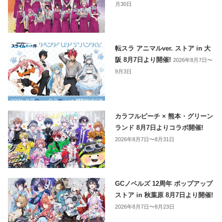
月30日
転スラ アニマルver. ストア in 大
阪 8月7日より開催!
2026年8月7日〜
9月3日
カラフルピーチ × 熊本・グリーン
ランド 8月7日よりコラボ開催!
2026年8月7日〜8月31日
GCノベルズ 12周年 ポップアップ
ストア in 秋葉原 8月7日より開催!
2026年8月7日〜8月23日