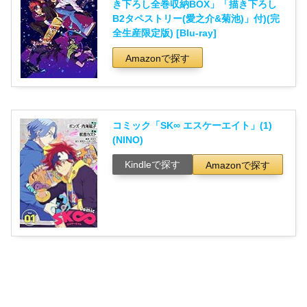
き下ろし全巻収納BOX」「描き下ろし
B2タペストリー(愛之介&菊池)」付)(完
全生産限定版) [Blu-ray]
Amazonで探す
コミック「SK∞ エスケーエイト」(1)
(NINO)
Kindleで探す
Amazonで探す