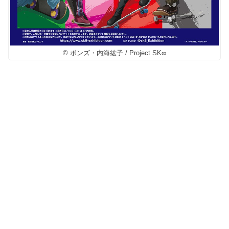
© ボンズ・内海紘子 / Project SK∞