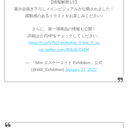
【情報解禁1/2】
展示会描き下ろしメインビジュアルが公開されました！
躍動感のあるイラストをお楽しみください♪
さらに、第一弾商品の情報も公開！
詳細は公式HPをチェックしてください。
https://t.co/5Y5LFIeJkp
#sk_8
#sk_8_ex
pic.twitter.com/4NlcdoCz8M
— 「SK∞ エスケーエイト Exhibition」公式
(@sk8_Exhibition)
January 21, 2022