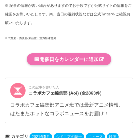
※ 記事の情報が古い場合がありますのでお手数ですが公式サイトの情報をご
確認をお願いいたします。尚、当日の混雑状況などは公式Twitterをご確認お
願いいたします。
© 弐瓶勉・講談社/東亜重工重力祭運営局
📅
開催日をカレンダーに追加
この記事を書いた人
コラボカフェ編集部 (Aoi)
(全2863件)
コラボカフェ編集部アニメ班では最新アニメ情報、
はたまたホットなコラボニュースをお届け！
カテゴリ
2021年5月
シドニアの騎士
ニュース
映画