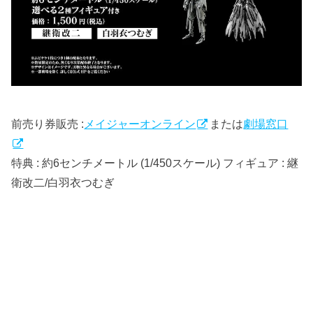
前売り券販売 :
メイジャーオンライン
または
劇場窓口
特典 : 約6センチメートル (1/450スケール) フィギュア : 継
衛改二/白羽衣つむぎ