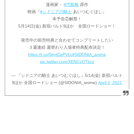
漫画家・
#弐瓶勉
原作
映画『
#シドニアの騎士
あいつむぐほし』
本予告②解禁！
5月14日(金) 新宿バルト9ほか 全国ロードショー！
発売中の前売特典と合わせてコンプリートしたい
３週連続 週替わり入場者特典配布決定！
https://t.co/0eytCpPVLc
#SIDONIA_anime
pic.twitter.com/XENCvOTbcz
— 『シドニアの騎士 あいつむぐほし』5/14(金) 新宿バルト
9ほか 全国ロードショー (@SIDONIA_anime)
April 2, 2021