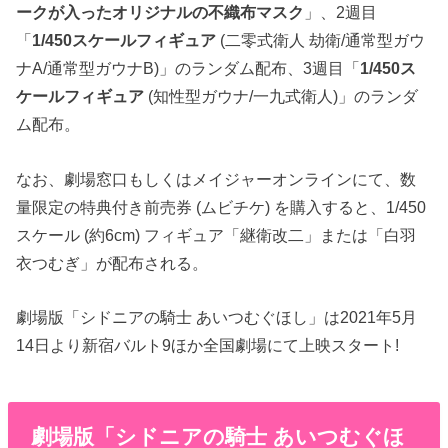
ークが入ったオリジナルの不織布マスク
」、2週目
「
1/450スケールフィギュア
(二零式衛人 劫衛/通常型ガウ
ナA/通常型ガウナB)」のランダム配布、3週目「
1/450ス
ケールフィギュア
(知性型ガウナ/一九式衛人)」のランダ
ム配布。
なお、劇場窓口もしくはメイジャーオンラインにて、数
量限定の特典付き前売券 (ムビチケ) を購入すると、1/450
スケール (約6cm) フィギュア「継衛改二」または「白羽
衣つむぎ」が配布される。
劇場版「シドニアの騎士 あいつむぐほし」は2021年5月
14日より新宿バルト9ほか全国劇場にて上映スタート!
劇場版「シドニアの騎士 あいつむぐほ