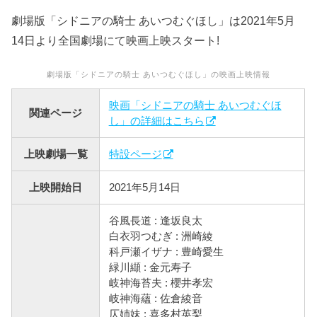
劇場版「シドニアの騎士 あいつむぐほし」は2021年5月
14日より全国劇場にて映画上映スタート!
劇場版「シドニアの騎士 あいつむぐほし」の映画上映情報
映画「シドニアの騎士 あいつむぐほ
関連ページ
し」の詳細はこちら
上映劇場一覧
特設ページ
上映開始日
2021年5月14日
谷風長道 : 逢坂良太
白衣羽つむぎ : 洲崎綾
科戸瀬イザナ : 豊崎愛生
緑川纈 : 金元寿子
岐神海苔夫 : 櫻井孝宏
岐神海蘊 : 佐倉綾音
仄姉妹 : 喜多村英梨