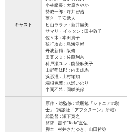
小林艦長 : 大原さやか
勢威一郎 : 坪井智浩
落合 : 子安武人
キャスト
ヒ山ララァ : 新井里美
サマリ・イッタン : 田中敦子
佐々木 : 本田貴子
弦打攻市 : 鳥海浩輔
丹波新輔 : 阪脩
田寛ヌミ : 佐藤利奈
科戸瀬ユレ : 能登麻美子
山野稲汰郎 : 内田雄馬
浜形浬 : 上村祐翔
端根色葉 : 水瀬いのり
半間乙希 : 岡咲美保
原作・総監修 : 弐瓶勉『シドニアの騎
士』 (講談社「アフタヌーン」所載)
総監督 : 瀬下寛之
監督 : 吉平”Tady”直弘
脚本 : 村井さだゆき、山田哲弥