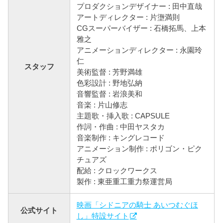
プロダクションデザイナー : 田中直哉
アートディレクター : 片塰満則
CGスーパーバイザー : 石橋拓馬、上本
雅之
アニメーションディレクター : 永園玲
仁
スタッフ
美術監督 : 芳野満雄
色彩設計 : 野地弘納
音響監督 : 岩浪美和
音楽 : 片山修志
主題歌・挿入歌 : CAPSULE
作詞・作曲 : 中田ヤスタカ
音楽制作 : キングレコード
アニメーション制作 : ポリゴン・ピク
チュアズ
配給 : クロックワークス
製作 : 東亜重工重力祭運営局
映画「シドニアの騎士 あいつむぐほ
公式サイト
し」特設サイト