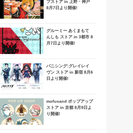
プストア in 上野・神戸
8月7日より開催!
グルーミー あくまもて
んしも ストア in 3都市 8
月7日より開催!
パニシング:グレイレイ
ヴン ストア in 新宿 8月6
日より開催!
mofusand ポップアップ
ストア in 京都 8月9日よ
り開催!