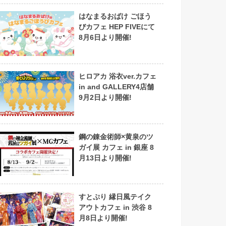
はなまるおばけ ごほう
びカフェ HEP FIVEにて
8月6日より開催!
ヒロアカ 浴衣ver.カフェ
in and GALLERY4店舗
9月2日より開催!
鋼の錬金術師×黄泉のツ
ガイ展 カフェ in 銀座 8
月13日より開催!
すとぷり 縁日風テイク
アウトカフェ in 渋谷 8
月8日より開催!