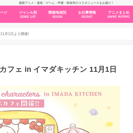
最新アニメ・漫画・ゲーム・声優・映画等のコラボニュースをお届け！
ページ
ジャンル別
開催地域別
お仕事情報
アニメまとめ
GENRE LIST
REGION
RECRUIT
ANIME MATOME
コラボカフェ
常設店舗
ポップアップストア
原画展・展示会
くじ / プライズ / ガチャ
店舗系コラボ
テーマパーク・遊園地
アニメ・漫画の期間限定イベント
グッズ
ファッション
コミック・ムック本
新作アニメ情報
ニュース
池袋
秋葉原
新宿
大阪
福岡
名古屋
カプコン
NSグループ
BENELIC
アニメイト
トランジットホールディングス
モトヤフーズ
TOWER RECORDS
タブリエ・マーケティング
GENDA GiGO Entertainment
 11月1日より開催!
カフェ in イマダキッチン 11月1日