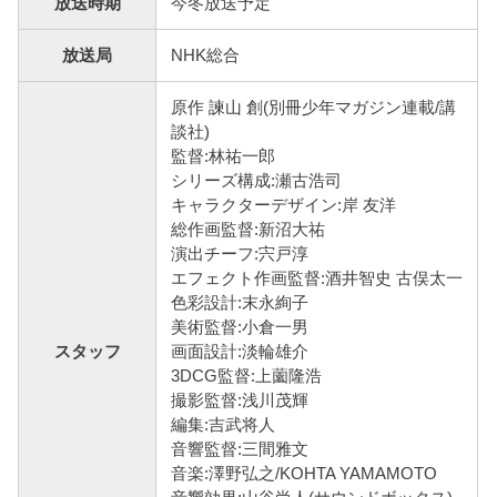
放送時期
今冬放送予定
放送局
NHK総合
原作 諫山 創(別冊少年マガジン連載/講
談社)
監督:林祐一郎
シリーズ構成:瀬古浩司
キャラクターデザイン:岸 友洋
総作画監督:新沼大祐
演出チーフ:宍戸淳
エフェクト作画監督:酒井智史 古俣太一
色彩設計:末永絢子
美術監督:小倉一男
スタッフ
画面設計:淡輪雄介
3DCG監督:上薗隆浩
撮影監督:浅川茂輝
編集:吉武将人
音響監督:三間雅文
音楽:澤野弘之/KOHTA YAMAMOTO