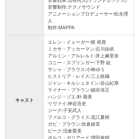
音響効果:山谷尚人(サウンドボックス)
音響制作:テクノサウンド
アニメーションプロデューサー:松永理
人
制作:MAPPA
エレン・イェーガー:梶 裕貴
ミカサ・アッカーマン:石川由依
アルミン・アルレルト:井上麻里奈
コニー・スプリンガー:下野 紘
サシャ・ブラウス:小林ゆう
ヒストリア・レイス:三上枝織
ジャン・キルシュタイン:谷山紀章
ライナー・ブラウン:細谷佳正
ハンジ・ゾエ:朴 璐美
キャスト
リヴァイ:神谷浩史
ジーク:子安武人
ファルコ・グライス:花江夏樹
ガビ・ブラウン:佐倉綾音
ピーク:沼倉愛美
ポルコ・ガリアード:増田俊樹