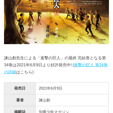
諫山創先生による「進撃の巨人」の最終 完結巻となる第
34巻は2021年6月9日より好評発売中! (
進撃の巨人 第34巻
の詳細
はこちら)
発売日
2021年6月9日
著者
諫山創
掲載誌
別冊少年マガジン