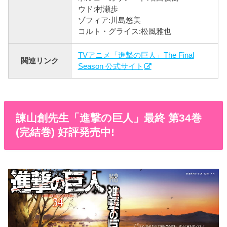
ウド:村瀬歩
ゾフィア:川島悠美
コルト・グライス:松風雅也
TVアニメ「進撃の巨人」The Final
関連リンク
Season 公式サイト
諫山創先生「進撃の巨人」最終 第34巻
(完結巻) 好評発売中!