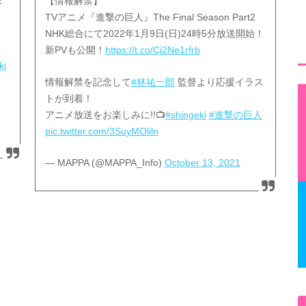
2
【情報解禁】
TVアニメ『進撃の巨人』The Final Season Part2
NHK総合にて2022年1月9日(日)24時5分放送開始！
新PVも公開！
https://t.co/Cj2Ne1rfrb
ki
情報解禁を記念して
#林祐一郎
監督より応援イラス
トが到着！
アニメ放送をお楽しみに!!📺
#shingeki
#進撃の巨人
pic.twitter.com/3SuyMOliln
— MAPPA (@MAPPA_Info)
October 13, 2021