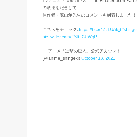
TVアニメ「進撃の巨人」The Final Season Part 
の放送を記念して、
原作者・諫山創先生のコメントも到着しました！
こちらをチェック↓
https://t.co/4ZJLUAbjjt
#shinge
pic.twitter.com/FSttnCUWqP
— アニメ「進撃の巨人」公式アカウント
(@anime_shingeki)
October 13, 2021