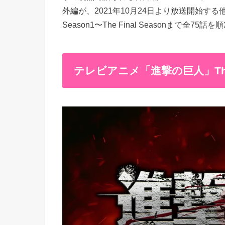
外編が、2021年10月24日より放送開始す
Season1〜The Final Seasonまで全7
テレビアニメ「進撃の巨人」The Fin