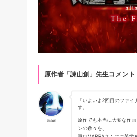
原作者「諫山創」先生コメント
「いよいよ2回目のファイ
す。
原作でも本当に大変な作画
諫山創
ンの数々を、
再びMAPPAさんにご苦