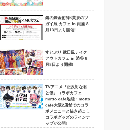
鋼の錬金術師×黄泉のツ
ガイ展 カフェ in 銀座 8
月13日より開催!
すとぷり 縁日風テイク
アウトカフェ in 渋谷 8
月8日より開催!
TVアニメ『正反対な君
と僕』コラボカフェ
motto cafe池袋・motto
cafe大阪2店舗でのコラ
ボメニューと描き起こし
コラボグッズのラインナ
ップが公開!