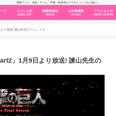
最新アニメ・漫画・ゲーム・声優・映画等のコラボニュースをお届け！
ページ
ジャンル別
開催地域別
お仕事情報
アニメまとめ
GENRE LIST
REGION
RECRUIT
ANIME MATOME
コラボカフェ
常設店舗
ポップアップストア
原画展・展示会
くじ / プライズ / ガチャ
店舗系コラボ
テーマパーク・遊園地
アニメ・漫画の期間限定イベント
グッズ
ファッション
コミック・ムック本
新作アニメ情報
ニュース
池袋
秋葉原
新宿
大阪
福岡
名古屋
カプコン
NSグループ
BENELIC
アニメイト
トランジットホールディングス
モトヤフーズ
TOWER RECORDS
タブリエ・マーケティング
GENDA GiGO Entertainment
9日より放送! 諫山先生のコメントも
art2」1月9日より放送! 諫山先生の