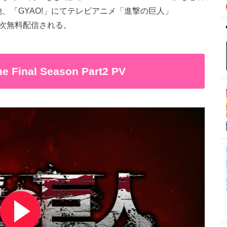
る他、「GYAO!」にてテレビアニメ「進撃の巨人」
5話を順次無料配信される。
al Season Part2 PV