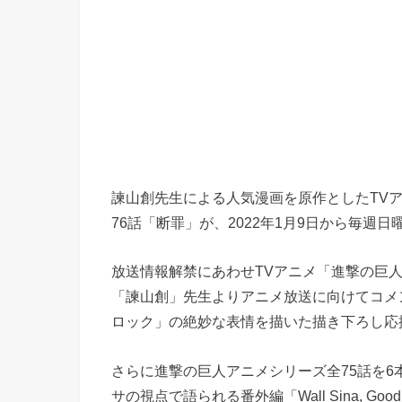
諫山創先生による人気漫画を原作としたTVアニメ第4期
76話「断罪」が、2022年1月9日から毎週日
放送情報解禁にあわせTVアニメ「進撃の巨人」
「諫山創」先生よりアニメ放送に向けてコメ
ロック」の絶妙な表情を描いた描き下ろし応
さらに進撃の巨人アニメシリーズ全75話を
サの視点で語られる番外編「Wall Sina, Goodby