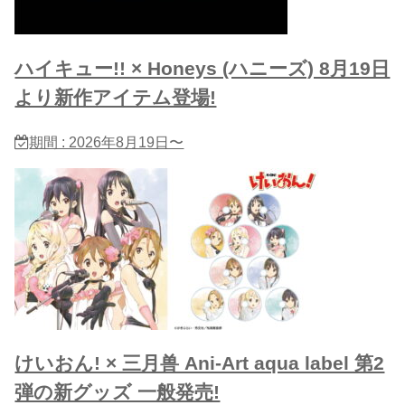
ハイキュー!! × Honeys (ハニーズ) 8月19日
より新作アイテム登場!
期間 : 2026年8月19日〜
けいおん! × 三月兽 Ani-Art aqua label 第2
弾の新グッズ 一般発売!