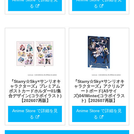
る
る
『Starry☆Sky×サンリオキ
『Starry☆Sky×サンリオキ
ャラクターズ』プレミアム
ャラクターズ』アクリルア
ポストカードホルダー01/集
ートボード(A5サイ
合デザイン(コラボイラスト)
ズ)04/Winter(コラボイラス
【202607再販】
ト)【202607再販】
Anime Store で詳細を見
Anime Store で詳細を見
る
る