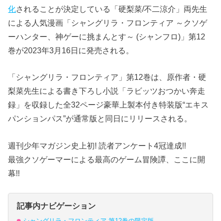
化
されることが決定している「硬梨菜/不二涼介」両先生
による人気漫画「シャングリラ・フロンティア ～クソゲ
ーハンター、神ゲーに挑まんとす～ (シャンフロ)」第12
巻が2023年3月16日に発売される。
「シャングリラ・フロンティア」第12巻は、原作者・硬
梨菜先生による書き下ろし小説「ラビッツおつかい奔走
録」を収録した全32ページ豪華上製本付き特装版“エキス
パンションパス”が通常版と同日にリリースされる。
週刊少年マガジン史上初! 読者アンケート4冠達成!!
最強クソゲーマーによる最高のゲーム冒険譚、ここに開
幕!!
記事内ナビゲーション
シャングリラ・フロンティア 第12巻の限定版