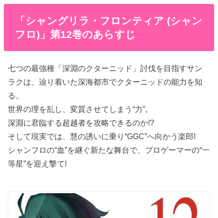
「シャングリラ・フロンティア (シャン
フロ)」第12巻のあらすじ
七つの最強種「深淵のクターニッド」討伐を目指すサン
ラクは、辿り着いた深海都市でクターニッドの能力を知
る。
世界の理を乱し、変質させてしまう“力”。
深淵に君臨する超越者を攻略できるのか!?
そして現実では、慧の誘いに乗り“GGC”へ向かう楽郎!
シャンフロの“血”を継ぐ新たな舞台で、プロゲーマーの“一
等星”を迎え撃て!