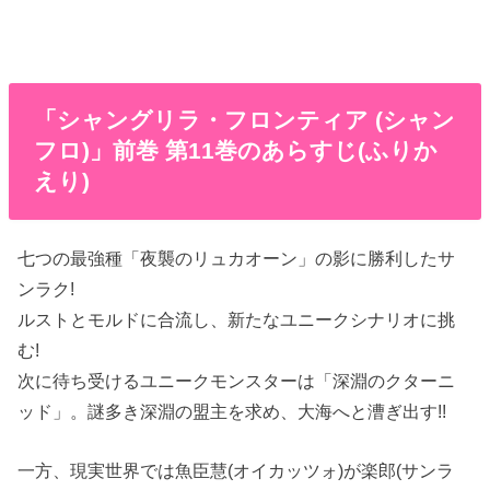
「シャングリラ・フロンティア (シャン
フロ)」前巻 第11巻のあらすじ(ふりか
えり)
七つの最強種「夜襲のリュカオーン」の影に勝利したサ
ンラク!
ルストとモルドに合流し、新たなユニークシナリオに挑
む!
次に待ち受けるユニークモンスターは「深淵のクターニ
ッド」。謎多き深淵の盟主を求め、大海へと漕ぎ出す!!
一方、現実世界では魚臣慧(オイカッツォ)が楽郎(サンラ