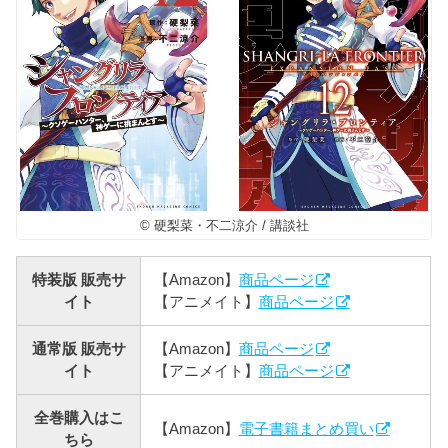
© 硬梨菜・不二涼介 / 講談社
特装版 販売サ
【Amazon】
商品ページ
イト
【アニメイト】
商品ページ
通常版 販売サ
【Amazon】
商品ページ
イト
【アニメイト】
商品ページ
全巻購入はこ
【Amazon】
電子書籍まとめ買い
ちら