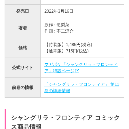
発売日
2022年3月16日
原作 : 硬梨菜
著者
作画 : 不二涼介
【特装版】1,485円(税込)
価格
【通常版】715円(税込)
マガポケ「シャングリラ・フロンティ
公式サイト
ア」特設ページ
「シャングリラ・フロンティア」 第11
前巻の情報
巻の詳細情報
シャングリラ・フロンティア コミック
ス商品情報