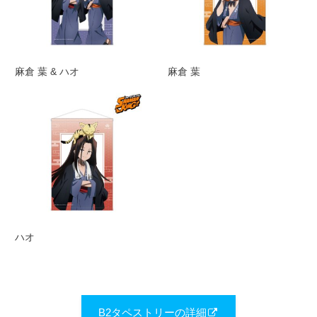
麻倉 葉 & ハオ
麻倉 葉
ハオ
B2タペストリーの詳細