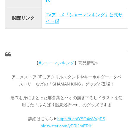
TVアニメ「シャーマンキング」公式サ
関連リンク
イト
【
#シャーマンキング
】商品情報✨
アニメストア.JPにアクリルスタンドやキーホルダー、タペ
ストリーなどの「SHAMAN KING」グッズが登場！
浴衣を身にまとった麻倉葉とハオの描き下ろしイラストを使
用した「ふんばり温泉浴衣ver.」のグッズです♨
詳細はこちら▶
https://t.co/YSO4wVVgFS
pic.twitter.com/yPRl2mERlH