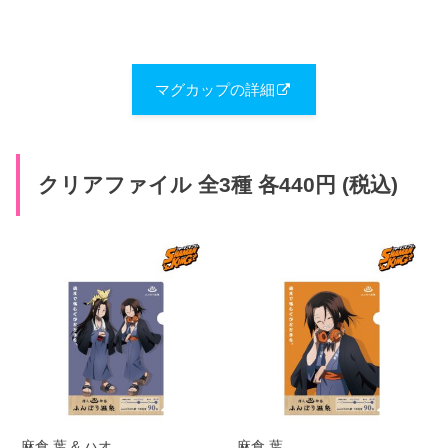
マグカップの詳細
クリアファイル 全3種 各440円 (税込)
麻倉 葉 & ハオ
麻倉 葉