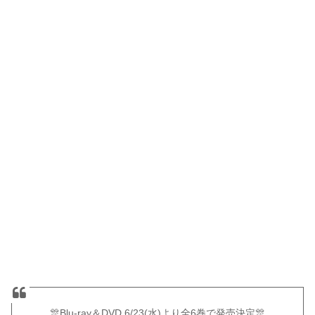
🎊Blu-ray＆DVD 6/23(水)より全6巻で発売決定🎊