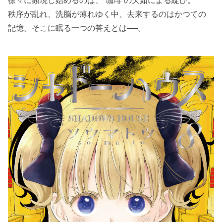
徐々に顕現し始めるのは、“珈琲”の欠如による綻び。
秩序が乱れ、洗脳が薄れゆく中、去来するのはかつての
記憶。そこに眠る一つの答えとは──。