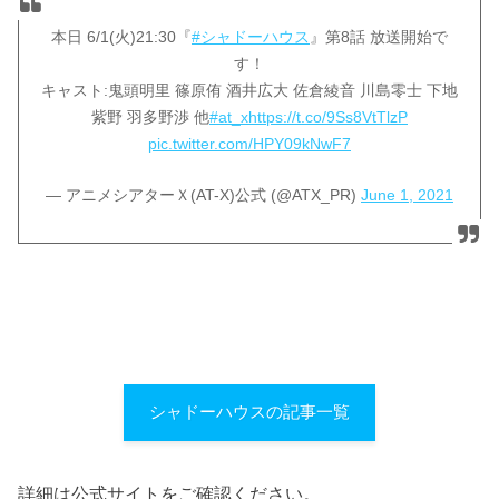
本日 6/1(火)21:30『
#シャドーハウス
』第8話 放送開始で
す！
キャスト:鬼頭明里 篠原侑 酒井広大 佐倉綾音 川島零士 下地
紫野 羽多野渉 他
#at_x
https://t.co/9Ss8VtTlzP
pic.twitter.com/HPY09kNwF7
— アニメシアターＸ(AT-X)公式 (@ATX_PR)
June 1, 2021
シャドーハウスの記事一覧
詳細は公式サイトをご確認ください。