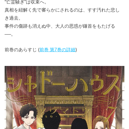
“亡霊騒ぎ”は収束へ。
真相を紐解く先で審らかにされるのは、すす汚れた悲し
き過去。
事件の傷跡も消えぬ中、大人の思惑が鎌首をもたげる
──。
前巻のあらすじ (
前巻 第7巻の詳細
)