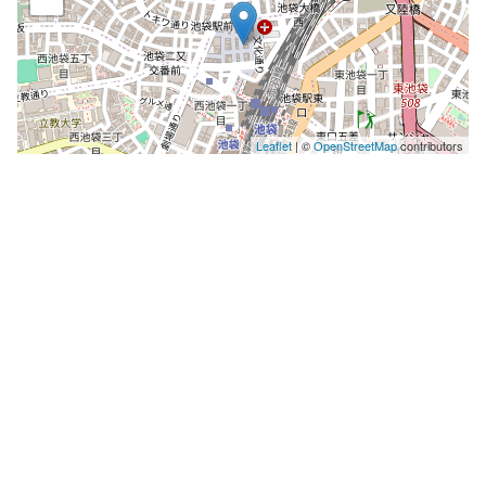
Leaflet
| ©
OpenStreetMap
contributors