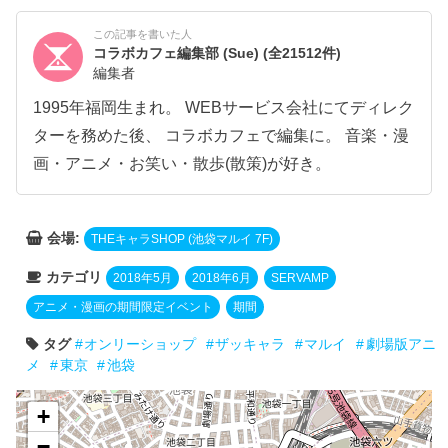
この記事を書いた人
コラボカフェ編集部 (Sue)
(全21512件)
編集者
1995年福岡生まれ。 WEBサービス会社にてディレク
ターを務めた後、 コラボカフェで編集に。 音楽・漫
画・アニメ・お笑い・散歩(散策)が好き。
会場:
THEキャラSHOP (池袋マルイ 7F)
カテゴリ
2018年5月
2018年6月
SERVAMP
アニメ・漫画の期間限定イベント
期間
タグ
オンリーショップ
ザッキャラ
マルイ
劇場版アニ
メ
東京
池袋
+
−