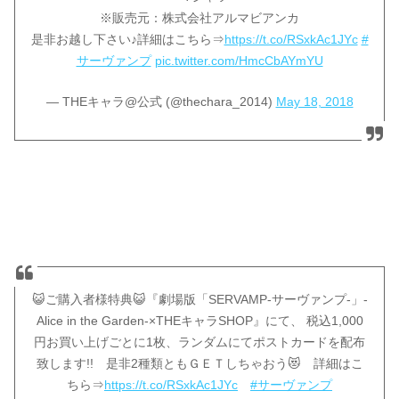
※販売元：株式会社アルマビアンカ
是非お越し下さい♪詳細はこちら⇒
https://t.co/RSxkAc1JYc
#
サーヴァンプ
pic.twitter.com/HmcCbAYmYU
— THEキャラ@公式 (@thechara_2014)
May 18, 2018
😺ご購入者様特典😺『劇場版「SERVAMP-サーヴァンプ-」-
Alice in the Garden-×THEキャラSHOP』にて、 税込1,000
円お買い上げごとに1枚、ランダムにてポストカードを配布
致します!! 是非2種類ともＧＥＴしちゃおう😻 詳細はこ
ちら⇒
https://t.co/RSxkAc1JYc
#サーヴァンプ