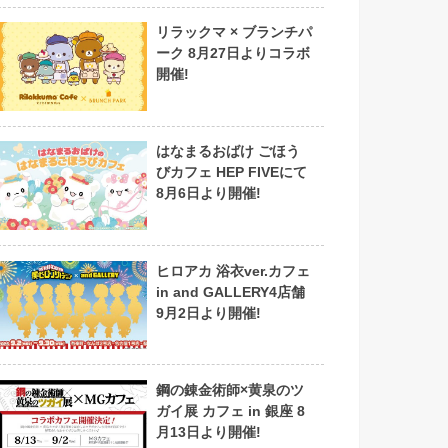
リラックマ × ブランチパ
ーク 8月27日よりコラボ
開催!
はなまるおばけ ごほう
びカフェ HEP FIVEにて
8月6日より開催!
ヒロアカ 浴衣ver.カフェ
in and GALLERY4店舗
9月2日より開催!
鋼の錬金術師×黄泉のツ
ガイ展 カフェ in 銀座 8
月13日より開催!