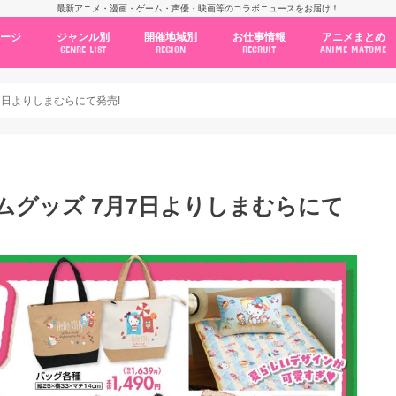
最新アニメ・漫画・ゲーム・声優・映画等のコラボニュースをお届け！
ページ
ジャンル別
開催地域別
お仕事情報
アニメまとめ
GENRE LIST
REGION
RECRUIT
ANIME MATOME
コラボカフェ
常設店舗
ポップアップストア
原画展・展示会
くじ / プライズ / ガチャ
店舗系コラボ
テーマパーク・遊園地
アニメ・漫画の期間限定イベント
グッズ
ファッション
コミック・ムック本
新作アニメ情報
ニュース
池袋
秋葉原
新宿
大阪
福岡
名古屋
カプコン
NSグループ
BENELIC
アニメイト
トランジットホールディングス
モトヤフーズ
TOWER RECORDS
タブリエ・マーケティング
GENDA GiGO Entertainment
7日よりしまむらにて発売!
ムグッズ 7月7日よりしまむらにて