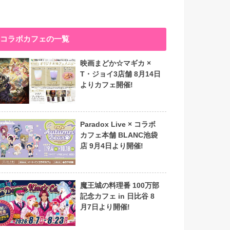
コラボカフェの一覧
映画まどか☆マギカ ×
T・ジョイ3店舗 8月14日
よりカフェ開催!
Paradox Live × コラボ
カフェ本舗 BLANC池袋
店 9月4日より開催!
魔王城の料理番 100万部
記念カフェ in 日比谷 8
月7日より開催!