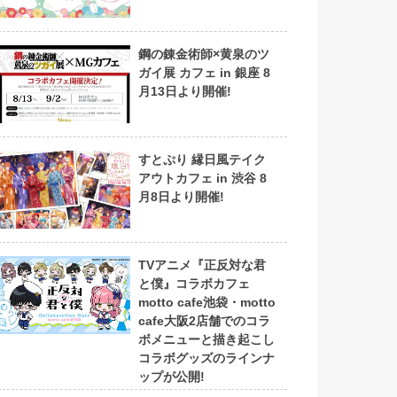
鋼の錬金術師×黄泉のツ
ガイ展 カフェ in 銀座 8
月13日より開催!
すとぷり 縁日風テイク
アウトカフェ in 渋谷 8
月8日より開催!
TVアニメ『正反対な君
と僕』コラボカフェ
motto cafe池袋・motto
cafe大阪2店舗でのコラ
ボメニューと描き起こし
コラボグッズのラインナ
ップが公開!