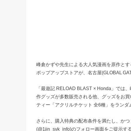
峰倉かずや先生による大人気漫画を原作とするTV
ポップアップストアが、名古屋(GLOBAL GA
「最遊記 RELOAD BLAST × Hond
作グッズが多数販売される他、グッズをお買い
ティー「アクリルチケット 全6種」をランダ
さらに、購入特典の配布条件を満たし、かつ「最遊記
(@1jin_syk_info)のフォロー画面を