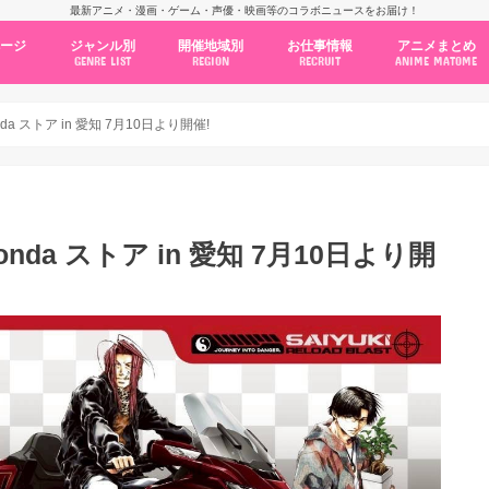
最新アニメ・漫画・ゲーム・声優・映画等のコラボニュースをお届け！
ページ
ジャンル別
開催地域別
お仕事情報
アニメまとめ
GENRE LIST
REGION
RECRUIT
ANIME MATOME
コラボカフェ
常設店舗
ポップアップストア
原画展・展示会
くじ / プライズ / ガチャ
店舗系コラボ
テーマパーク・遊園地
アニメ・漫画の期間限定イベント
グッズ
ファッション
コミック・ムック本
新作アニメ情報
ニュース
池袋
秋葉原
新宿
大阪
福岡
名古屋
カプコン
NSグループ
BENELIC
アニメイト
トランジットホールディングス
モトヤフーズ
TOWER RECORDS
タブリエ・マーケティング
GENDA GiGO Entertainment
nda ストア in 愛知 7月10日より開催!
Honda ストア in 愛知 7月10日より開