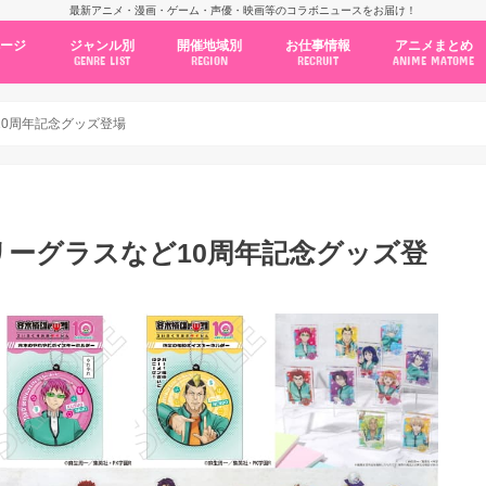
最新アニメ・漫画・ゲーム・声優・映画等のコラボニュースをお届け！
ページ
ジャンル別
開催地域別
お仕事情報
アニメまとめ
GENRE LIST
REGION
RECRUIT
ANIME MATOME
コラボカフェ
常設店舗
ポップアップストア
原画展・展示会
くじ / プライズ / ガチャ
店舗系コラボ
テーマパーク・遊園地
アニメ・漫画の期間限定イベント
グッズ
ファッション
コミック・ムック本
新作アニメ情報
ニュース
池袋
秋葉原
新宿
大阪
福岡
名古屋
カプコン
NSグループ
BENELIC
アニメイト
トランジットホールディングス
モトヤフーズ
TOWER RECORDS
タブリエ・マーケティング
GENDA GiGO Entertainment
10周年記念グッズ登場
リーグラスなど10周年記念グッズ登