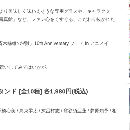
より美味しく味わえそうな専用グラスや、キャラクター
写真館」など、ファン心をくすぐる、こだわり抜かれた
のΨ難』10th Anniversary フェア in アニメイ
お祝いしてみてはいかが。
 [全10種] 各1,980円(税込)
/ 照橋心美 / 鳥束零太 / 灰呂杵志 / 窪谷須亜蓮 / 夢原知予 / 相