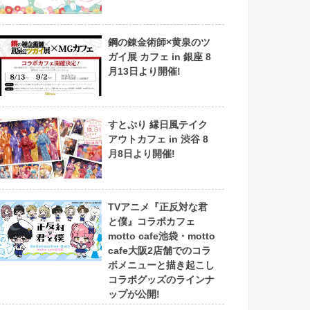
鋼の錬金術師×黄泉のツ
ガイ展 カフェ in 銀座 8
月13日より開催!
すとぷり 縁日風テイク
アウトカフェ in 渋谷 8
月8日より開催!
TVアニメ『正反対な君
と僕』コラボカフェ
motto cafe池袋・motto
cafe大阪2店舗でのコラ
ボメニューと描き起こし
コラボグッズのラインナ
ップが公開!