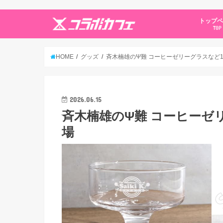
トップ
TOP
HOME
グッズ
斉木楠雄のΨ難 コーヒーゼリーグラスなど
2026.06.15
斉木楠雄のΨ難 コーヒーゼ
場