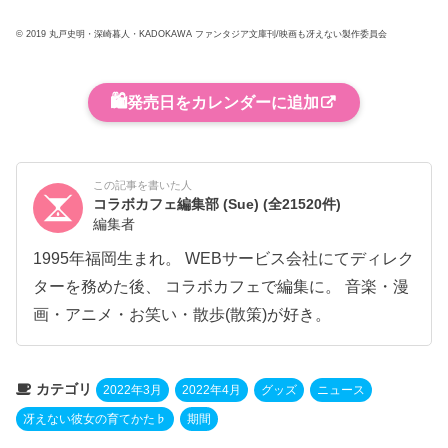
© 2019 丸戸史明・深崎暮人・KADOKAWA ファンタジア文庫刊/映画も冴えない製作委員会
🛍️
発売日をカレンダーに追加
この記事を書いた人
コラボカフェ編集部 (Sue)
(全21520件)
編集者
1995年福岡生まれ。 WEBサービス会社にてディレク
ターを務めた後、 コラボカフェで編集に。 音楽・漫
画・アニメ・お笑い・散歩(散策)が好き。
カテゴリ
2022年3月
2022年4月
グッズ
ニュース
冴えない彼女の育てかた♭
期間