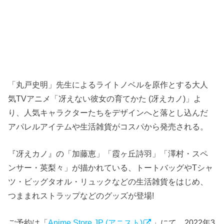
「丸戸史明」先生によるライトノベルを原作とする大人
気TVアニメ「冴えない彼女の育てかた (冴えカノ)」よ
り、人気キャラクターたちをデザインへと落とし込んだ
アパレルアイテムや生活雑貨がコスパから発売される。
『冴えカノ』の「加藤恵」「霞ヶ丘詩羽」「澤村・スペ
ンサー・英梨々」が描かれている、トートバッグやTシャ
ツ・ビッグタオル・リュックなどの生活雑貨をはじめ、
つままれストラップなどのグッズが登場!
ご予約は「
Anime Store.JP (アニスト)
」にて、2022年3