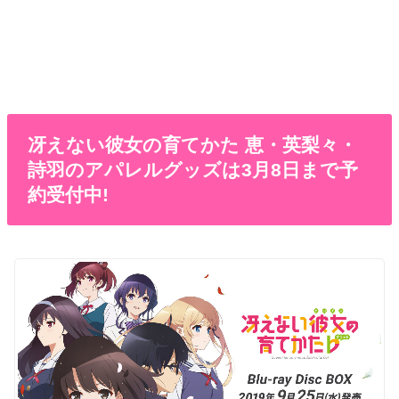
冴えない彼女の育てかた 恵・英梨々・
詩羽のアパレルグッズは3月8日まで予
約受付中!