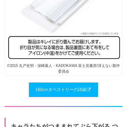
©2015 丸戸史明・深崎暮人・KADOKAWA 富士見書房/冴えない製作
委員会
160cmタペストリーの詳細
キャラたちがつままれてぶら下がる つ