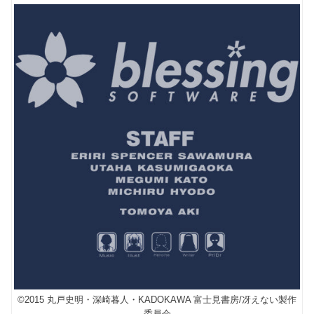
©2015 丸戸史明・深崎暮人・KADOKAWA 富士見書房/冴えない製作
委員会