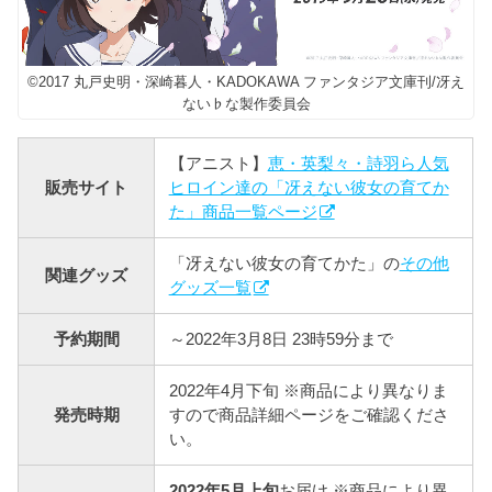
©2017 丸戸史明・深崎暮人・KADOKAWA ファンタジア文庫刊/冴え
ない♭な製作委員会
【アニスト】
恵・英梨々・詩羽ら人気
販売サイト
ヒロイン達の「冴えない彼女の育てか
た」商品一覧ページ
「冴えない彼女の育てかた」の
その他
関連グッズ
グッズ一覧
予約期間
～2022年3月8日 23時59分まで
2022年4月下旬 ※商品により異なりま
発売時期
すので商品詳細ページをご確認くださ
い。
2022年5月上旬
お届け ※商品により異