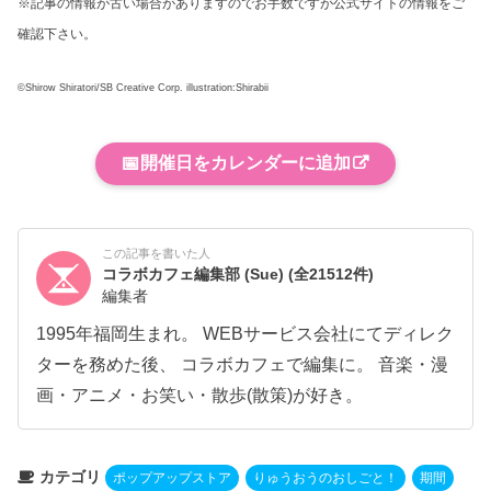
※記事の情報が古い場合がありますのでお手数ですが公式サイトの情報をご
確認下さい。
©Shirow Shiratori/SB Creative Corp. illustration:Shirabii
📅
開催日をカレンダーに追加
この記事を書いた人
コラボカフェ編集部 (Sue)
(全21512件)
編集者
1995年福岡生まれ。 WEBサービス会社にてディレク
ターを務めた後、 コラボカフェで編集に。 音楽・漫
画・アニメ・お笑い・散歩(散策)が好き。
カテゴリ
ポップアップストア
りゅうおうのおしごと！
期間