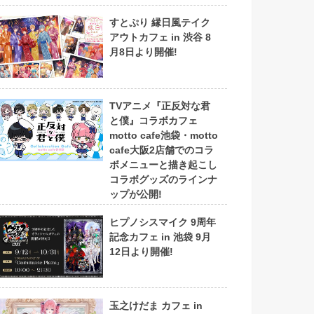
すとぷり 縁日風テイク
アウトカフェ in 渋谷 8
月8日より開催!
TVアニメ『正反対な君
と僕』コラボカフェ
motto cafe池袋・motto
cafe大阪2店舗でのコラ
ボメニューと描き起こし
コラボグッズのラインナ
ップが公開!
ヒプノシスマイク 9周年
記念カフェ in 池袋 9月
12日より開催!
玉之けだま カフェ in