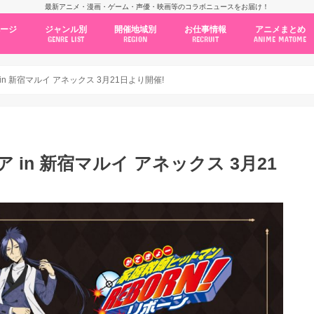
最新アニメ・漫画・ゲーム・声優・映画等のコラボニュースをお届け！
ページ
ジャンル別
開催地域別
お仕事情報
アニメまとめ
GENRE LIST
REGION
RECRUIT
ANIME MATOME
コラボカフェ
常設店舗
ポップアップストア
原画展・展示会
くじ / プライズ / ガチャ
店舗系コラボ
テーマパーク・遊園地
アニメ・漫画の期間限定イベント
グッズ
ファッション
コミック・ムック本
新作アニメ情報
ニュース
池袋
秋葉原
新宿
大阪
福岡
名古屋
カプコン
NSグループ
BENELIC
アニメイト
トランジットホールディングス
モトヤフーズ
TOWER RECORDS
タブリエ・マーケティング
GENDA GiGO Entertainment
n 新宿マルイ アネックス 3月21日より開催!
in 新宿マルイ アネックス 3月21