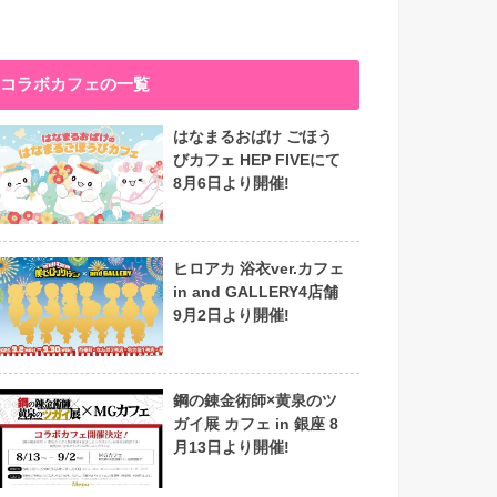
コラボカフェの一覧
はなまるおばけ ごほう
びカフェ HEP FIVEにて
8月6日より開催!
ヒロアカ 浴衣ver.カフェ
in and GALLERY4店舗
9月2日より開催!
鋼の錬金術師×黄泉のツ
ガイ展 カフェ in 銀座 8
月13日より開催!