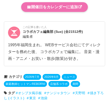
📅
開催日をカレンダーに追加
この記事を書いた人
コラボカフェ編集部 (Sue)
(全21512件)
編集者
1995年福岡生まれ。 WEBサービス会社にてディレク
ターを務めた後、 コラボカフェで編集に。 音楽・漫
画・アニメ・お笑い・散歩(散策)が好き。
カテゴリ
2026年7月
2026年8月
ニュース
家庭教師ヒットマンREBORN!
店舗系コラボ
期間
タグ
オシブタ掲示板
ナンジャタウン
天野明
描き下ろ
し (イラスト)
東京
池袋