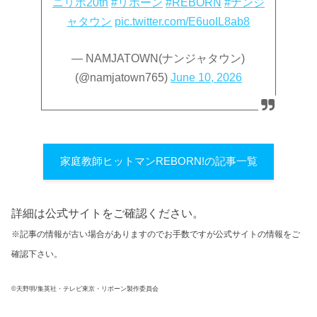
ニリボ20th
#リボーン
#REBORN
#ナンジ
ャタウン
pic.twitter.com/E6uoIL8ab8
— NAMJATOWN(ナンジャタウン)
(@namjatown765)
June 10, 2026
家庭教師ヒットマンREBORN!の記事一覧
詳細は公式サイトをご確認ください。
※記事の情報が古い場合がありますのでお手数ですが公式サイトの情報をご
確認下さい。
©天野明/集英社・テレビ東京・リボーン製作委員会