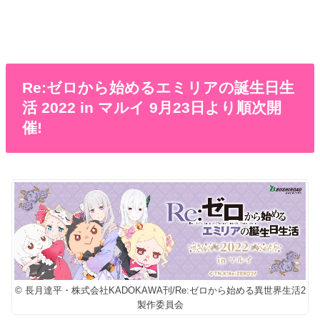
Re:ゼロから始めるエミリアの誕生日生
活 2022 in マルイ 9月23日より順次開
催!
© 長月達平・株式会社KADOKAWA刊/Re:ゼロから始める異世界生活2
製作委員会