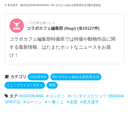
© 長月達平・株式会社KADOKAWA刊 / Re:ゼロから始める異世界生活2製作委員会
この記事を書いた人
コラボカフェ編集部 (Nagi)
(全10127件)
コラボカフェ編集部特撮班では特撮や動物作品に関
する最新情報、はたまたホットなニュースをお届
け！
カテゴリ
2022年9月
Re:ゼロから始める異世界生活
くじ / プライズ / ガチャ
期間
タグ
KADOKAWA
コンビニ
バンダイスピリッツ (BANDAI
SPRITS)
ローソン
一番くじ
全国
長月達平