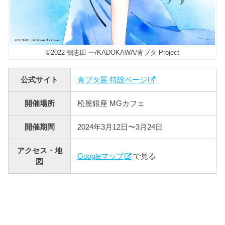
©2022 鴨志田 一/KADOKAWA/青ブタ Project
公式サイト
青ブタ展 特設ページ
開催場所
松屋銀座 MGカフェ
開催期間
2024年3月12日〜3月24日
アクセス・地
Googleマップ
で見る
図