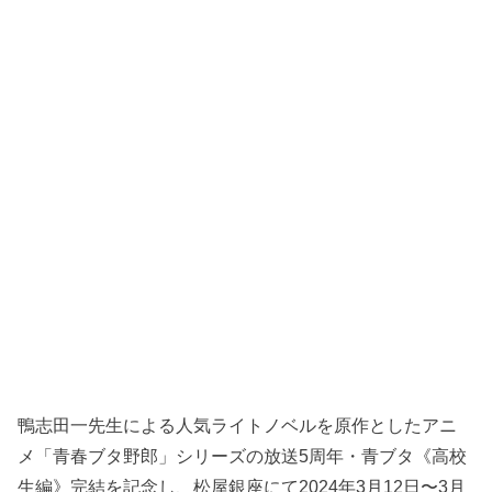
鴨志田一先生による人気ライトノベルを原作としたアニ
メ「青春ブタ野郎」シリーズの放送5周年・青ブタ《高校
生編》完結を記念し、松屋銀座にて2024年3月12日〜3月