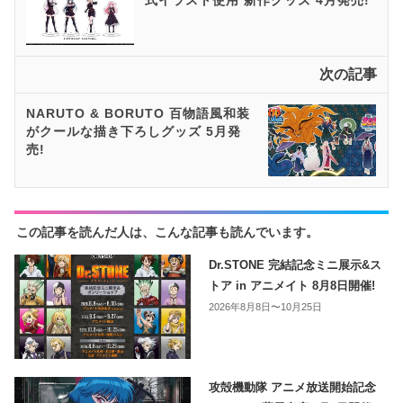
式イラスト使用 新作グッズ 4月発売!
次の記事
NARUTO & BORUTO 百物語風和装
がクールな描き下ろしグッズ 5月発
売!
この記事を読んだ人は、こんな記事も読んでいます。
Dr.STONE 完結記念ミニ展示&ス
トア in アニメイト 8月8日開催!
2026年8月8日〜10月25日
攻殻機動隊 アニメ放送開始記念