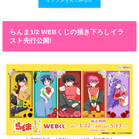
らんま1/2 WEBくじの描き下ろしイラ
スト先行公開!