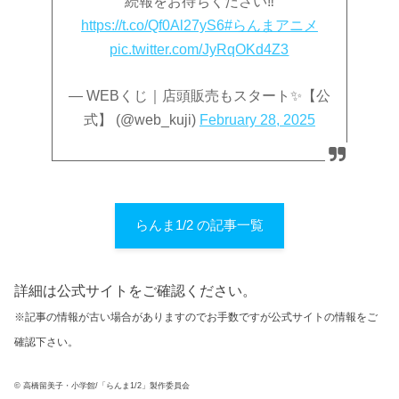
続報をお待ちください‼
https://t.co/Qf0Al27yS6
#らんまアニメ
pic.twitter.com/JyRqOKd4Z3
— WEBくじ｜店頭販売もスタート✨【公
式】 (@web_kuji)
February 28, 2025
らんま1/2 の記事一覧
詳細は公式サイトをご確認ください。
※記事の情報が古い場合がありますのでお手数ですが公式サイトの情報をご
確認下さい。
© 高橋留美子・小学館/「らんま1/2」製作委員会