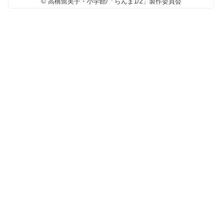
© 高橋留美子・小学館/「らんま1/2」製作委員会