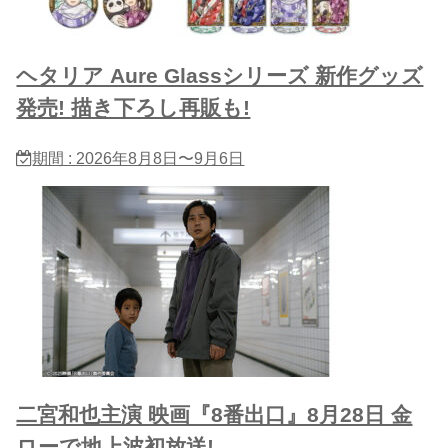
ヘタリア Aure Glassシリーズ 新作グッズ
発売! 描き下ろし再販も!
期間 : 2026年8月8日〜9月6日
二宮和也主演 映画『8番出口』8月28日 金
ローで地上波初放送!