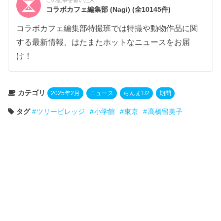
この記事を書いた人
コラボカフェ編集部 (Nagi)
(全10145件)
コラボカフェ編集部特撮班では特撮や動物作品に関
する最新情報、はたまたホットなニュースをお届
け！
カテゴリ
2025年2月
ニュース
らんま1/2
期間
タグ
ツリービレッジ
小学館
東京
高橋留美子