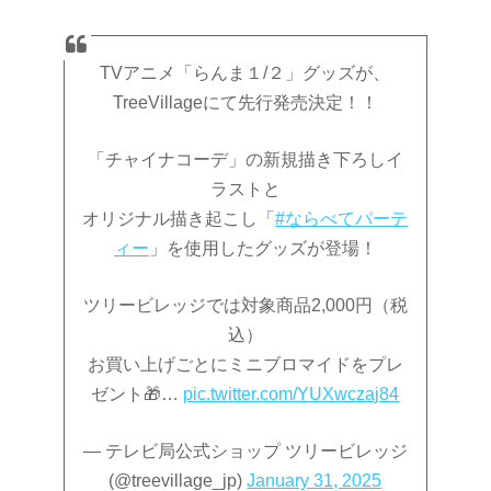
TVアニメ「らんま１/２」グッズが、
TreeVillageにて先行発売決定！！
「チャイナコーデ」の新規描き下ろしイ
ラストと
オリジナル描き起こし「
#ならべてパーテ
ィー
」を使用したグッズが登場！
ツリービレッジでは対象商品2,000円（税
込）
お買い上げごとにミニブロマイドをプレ
ゼント🎁…
pic.twitter.com/YUXwczaj84
— テレビ局公式ショップ ツリービレッジ
(@treevillage_jp)
January 31, 2025