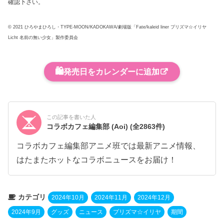
確認下さい。
© 2021 ひろやまひろし・TYPE-MOON/KADOKAWA/劇場版「Fate/kaleid liner プリズマ☆イリヤ
Licht 名前の無い少女」製作委員会
🛍️
発売日をカレンダーに追加
この記事を書いた人
コラボカフェ編集部 (Aoi)
(全2863件)
コラボカフェ編集部アニメ班では最新アニメ情報、
はたまたホットなコラボニュースをお届け！
カテゴリ
2024年10月
2024年11月
2024年12月
2024年9月
グッズ
ニュース
プリズマ☆イリヤ
期間