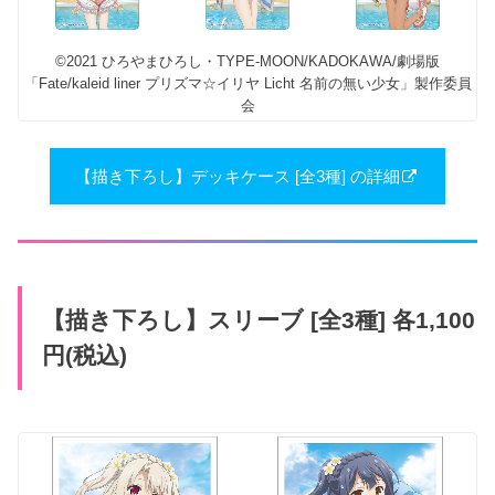
©2021 ひろやまひろし・TYPE-MOON/KADOKAWA/劇場版
「Fate/kaleid liner プリズマ☆イリヤ Licht 名前の無い少女」製作委員
会
【描き下ろし】デッキケース [全3種] の詳細
【描き下ろし】スリーブ [全3種] 各1,100
円(税込)