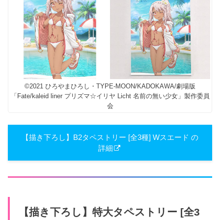
©2021 ひろやまひろし・TYPE-MOON/KADOKAWA/劇場版
「Fate/kaleid liner プリズマ☆イリヤ Licht 名前の無い少女」製作委員
会
【描き下ろし】B2タペストリー [全3種] Wスエード の
詳細
【描き下ろし】特大タペストリー [全3