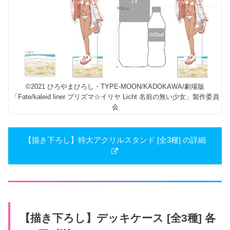
©2021 ひろやまひろし・TYPE-MOON/KADOKAWA/劇場版
「Fate/kaleid liner プリズマ☆イリヤ Licht 名前の無い少女」製作委員
会
【描き下ろし】特大アクリルスタンド [全3種] の詳細
【描き下ろし】デッキケース [全3種] 各