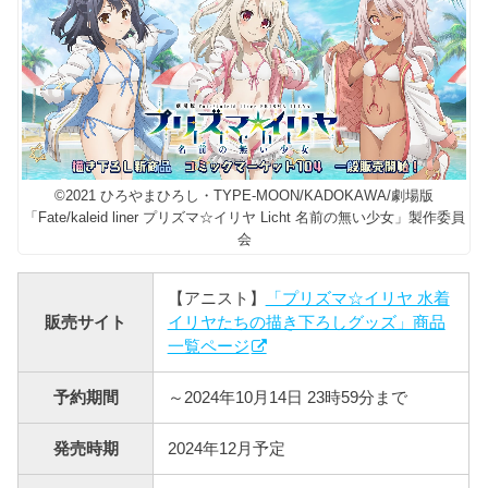
©2021 ひろやまひろし・TYPE-MOON/KADOKAWA/劇場版
「Fate/kaleid liner プリズマ☆イリヤ Licht 名前の無い少女」製作委員
会
【アニスト】
「プリズマ☆イリヤ 水着
販売サイト
イリヤたちの描き下ろしグッズ」商品
一覧ページ
予約期間
～2024年10月14日 23時59分まで
発売時期
2024年12月予定