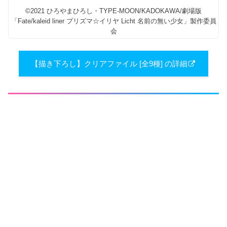
©2021 ひろやまひろし・TYPE-MOON/KADOKAWA/劇場版
「Fate/kaleid liner プリズマ☆イリヤ Licht 名前の無い少女」製作委員
会
【描き下ろし】クリアファイル [全9種] の詳細