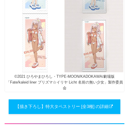
©2021 ひろやまひろし・TYPE-MOON/KADOKAWA/劇場版
「Fate/kaleid liner プリズマ☆イリヤ Licht 名前の無い少女」製作委員
会
【描き下ろし】特大タペストリー [全3種] の詳細