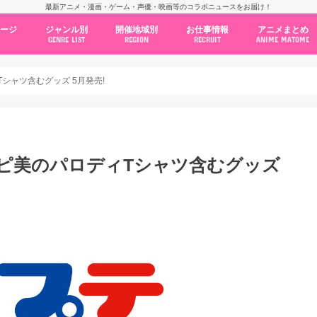
最新アニメ・漫画・ゲーム・声優・映画等のコラボニュースをお届け！
ページ
ジャンル別
開催地域別
お仕事情報
アニメまとめ
GENRE LIST
REGION
RECRUIT
ANIME MATOME
コラボカフェ
常設店舗
ポップアップストア
原画展・展示会
くじ / プライズ / ガチャ
店舗系コラボ
テーマパーク・遊園地
アニメ・漫画の期間限定イベント
グッズ
ファッション
コミック・ムック本
新作アニメ情報
ニュース
池袋
秋葉原
新宿
大阪
福岡
名古屋
カプコン
NSグループ
BENELIC
アニメイト
トランジットホールディングス
モトヤフーズ
TOWER RECORDS
タブリエ・マーケティング
GENDA GiGO Entertainment
シャツ含むグッズ 5月発売!
ピ美のパロディTシャツ含むグッズ