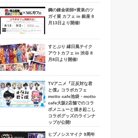
鋼の錬金術師×黄泉のツ
ガイ展 カフェ in 銀座 8
月13日より開催!
すとぷり 縁日風テイク
アウトカフェ in 渋谷 8
月8日より開催!
TVアニメ『正反対な君
と僕』コラボカフェ
motto cafe池袋・motto
cafe大阪2店舗でのコラ
ボメニューと描き起こし
コラボグッズのラインナ
ップが公開!
ヒプノシスマイク 9周年