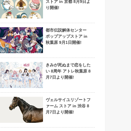
ストア in 京都 8月9日よ
り開催!
都市伝説解体センター
ポップアップストア in
秋葉原 9月1日開催!
きみが死ぬまで恋をした
い 8周年 アトレ秋葉原 8
月7日より開催!
ヴェルサイユリゾートフ
ァーム ストア in 渋谷 8
月7日より開催!