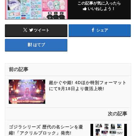
この記事が気に入ったら
いいねしよう！
ツイート
シェア
はてブ
前の記事
超かぐや姫! 4Dほか特別フォーマット
にて9月18日より復活上映!
次の記事
ゴジラシリーズ 歴代の名シーンを凝
縮!「アクリルブロック」発売!