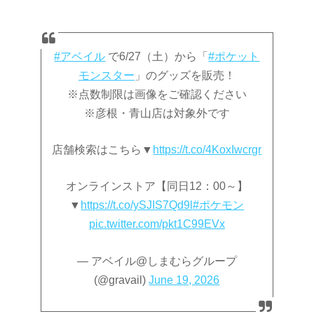
#アベイル
で6/27（土）から「
#ポケット
モンスター
」のグッズを販売！
※点数制限は画像をご確認ください
※彦根・青山店は対象外です
店舗検索はこちら▼
https://t.co/4KoxIwcrgr
オンラインストア【同日12：00～】
▼
https://t.co/ySJIS7Qd9l
#ポケモン
pic.twitter.com/pkt1C99EVx
— アベイル@しまむらグループ
(@gravail)
June 19, 2026