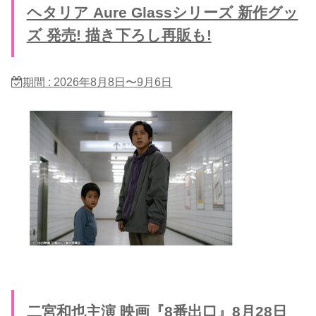
ヘタリア Aure Glassシリーズ 新作グッ
ズ 発売! 描き下ろし再販も!
期間 : 2026年8月8日〜9月6日
二宮和也主演 映画『8番出口』8月28日