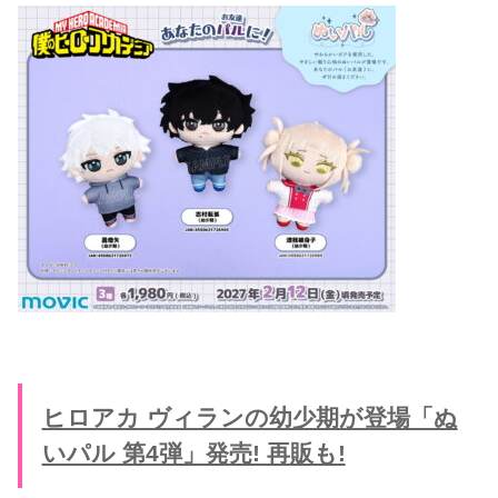
ヒロアカ ヴィランの幼少期が登場「ぬ
いパル 第4弾」発売! 再販も!