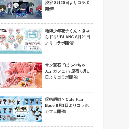
渋谷 8月20日よりコラボ
開催!
地縛少年花子くん × きゃ
らドリ!!BLANC 8月21日
よりコラボ開催!
サン宝石『ほっぺちゃ
ん』カフェ in 原宿 8月1
日よりコラボ開催!
呪術廻戦 × Cafe Fan
Base 8月1日よりコラボ
カフェ開催!