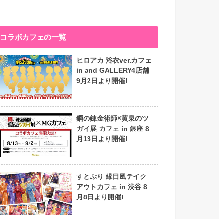
コラボカフェの一覧
ヒロアカ 浴衣ver.カフェ
in and GALLERY4店舗
9月2日より開催!
鋼の錬金術師×黄泉のツ
ガイ展 カフェ in 銀座 8
月13日より開催!
すとぷり 縁日風テイク
アウトカフェ in 渋谷 8
月8日より開催!