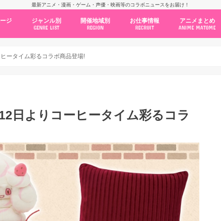
最新アニメ・漫画・ゲーム・声優・映画等のコラボニュースをお届け！
ページ
ジャンル別
開催地域別
お仕事情報
アニメまとめ
GENRE LIST
REGION
RECRUIT
ANIME MATOME
コラボカフェ
常設店舗
ポップアップストア
原画展・展示会
くじ / プライズ / ガチャ
店舗系コラボ
テーマパーク・遊園地
アニメ・漫画の期間限定イベント
グッズ
ファッション
コミック・ムック本
新作アニメ情報
ニュース
池袋
秋葉原
新宿
大阪
福岡
名古屋
カプコン
NSグループ
BENELIC
アニメイト
トランジットホールディングス
モトヤフーズ
TOWER RECORDS
タブリエ・マーケティング
GENDA GiGO Entertainment
コーヒータイム彩るコラボ商品登場!
0月12日よりコーヒータイム彩るコラ