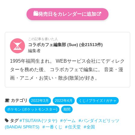
🛍️
発売日をカレンダーに追加
この記事を書いた人
コラボカフェ編集部 (Sue)
(全21513件)
編集者
1995年福岡生まれ。 WEBサービス会社にてディレク
ターを務めた後、 コラボカフェで編集に。 音楽・漫
画・アニメ・お笑い・散歩(散策)が好き。
カテゴリ
2022年3月
2022年4月
くじ / プライズ / ガチャ
ポケモン (ポケットモンスター)
期間
タグ
TSUTAYA (ツタヤ)
ゲーム
バンダイスピリッツ
(BANDAI SPRITS)
一番くじ
任天堂
全国