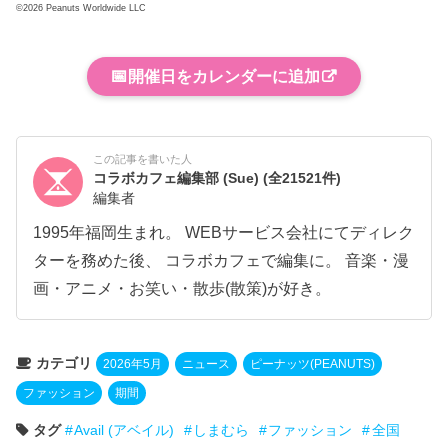
©2026 Peanuts Worldwide LLC
📅
開催日をカレンダーに追加
この記事を書いた人
コラボカフェ編集部 (Sue)
(全21521件)
編集者
1995年福岡生まれ。 WEBサービス会社にてディレク
ターを務めた後、 コラボカフェで編集に。 音楽・漫
画・アニメ・お笑い・散歩(散策)が好き。
カテゴリ
2026年5月
ニュース
ピーナッツ(PEANUTS)
ファッション
期間
タグ
Avail (アベイル)
しまむら
ファッション
全国