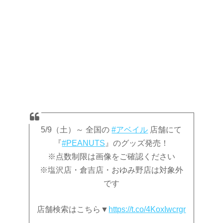
5/9（土）～ 全国の
#アベイル
店舗にて
『
#PEANUTS
』のグッズ発売！
※点数制限は画像をご確認ください
※塩沢店・倉吉店・おゆみ野店は対象外
です
店舗検索はこちら▼
https://t.co/4KoxIwcrgr