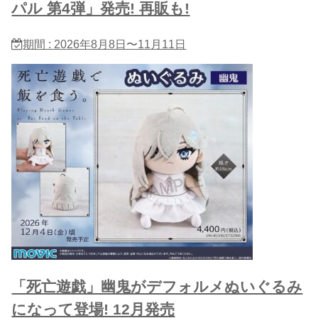
パル 第4弾」発売! 再販も!
期間 : 2026年8月8日〜11月11日
「死亡遊戯」幽鬼がデフォルメぬいぐるみ
になって登場! 12月発売