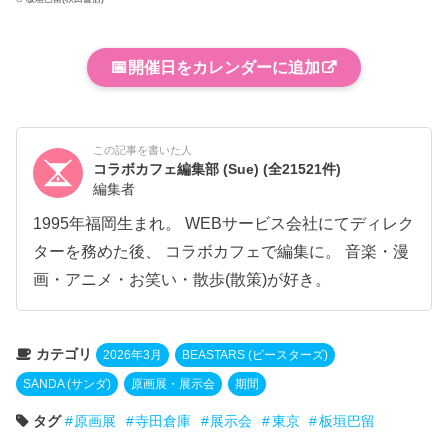
📅
開催日をカレンダーに追加
この記事を書いた人
コラボカフェ編集部 (Sue)
(全21521件)
編集者
1995年福岡生まれ。 WEBサービス会社にてディレク
ターを務めた後、 コラボカフェで編集に。 音楽・漫
画・アニメ・お笑い・散歩(散策)が好き。
カテゴリ
2026年3月
BEASTARS (ビースターズ)
SANDA (サンダ)
原画展・展示会
期間
タグ
原画展
寺田倉庫
展示会
東京
板垣巴留