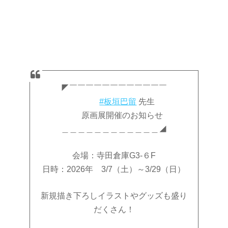
◤￣￣￣￣￣￣￣￣￣￣￣￣
#板垣巴留
先生
原画展開催のお知らせ
＿＿＿＿＿＿＿＿＿＿＿＿◢
会場：寺田倉庫G3-６F
日時：2026年 3/7（土）～3/29（日）
新規描き下ろしイラストやグッズも盛り
だくさん！