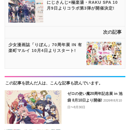
にじさんじ×極楽湯・RAKU SPA 10
月9日よりコラボ第3弾が開催決定!
次の記事
少女漫画誌「りぼん」70周年展 IN 有
楽町マルイ 10月4日よりスタート!
この記事を読んだ人は、こんな記事も読んでいます。
ゼロの使い魔20周年記念展 in 池
袋 8月10日より開催!
2026年8月10
日〜8月30日