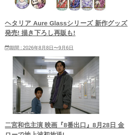
ヘタリア Aure Glassシリーズ 新作グッズ
発売! 描き下ろし再販も!
期間 : 2026年8月8日〜9月6日
二宮和也主演 映画『8番出口』8月28日 金
ローで地上波初放送!