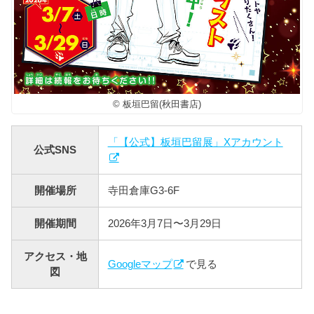
© 板垣巴留(秋田書店)
「【公式】板垣巴留展」Xアカウント
公式SNS
開催場所
寺田倉庫G3-6F
開催期間
2026年3月7日〜3月29日
アクセス・地
Googleマップ
で見る
図