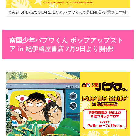
©Ami Shibata/SQUARE ENIX パプワくん©柴田亜美/実業之日本社
南国少年パプワくん ポップアップスト
ア in 紀伊國屋書店 7月9日より開催!