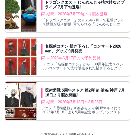
ドラゴンクエスト じんめんじゅ植木鉢などプ
ライズ 7月下旬登場!
期間 : 2026年7月下旬より順次登場
「ドラゴンクエスト」の2026年7月下旬登場プライ
ズ情報が続々解禁! 育てられる「じんめんじゅの植
木鉢」など個性的なアイテムを展開!
名探偵コナン 描き下ろし「コンサート2026
ver.」グッズ 9月発売
～2026年6月17日まで予約受付
アニメ「名探偵コナン」から、30周年記念スペシ
ャルコンサートで先行販売された描き下ろしグッズ
が、2026年9月下旬に発売決定！
呪術廻戦 5周年ストア 第2弾 in 渋谷/神戸 7月
18日より順次開催!
期間 : 2026年7月18日〜8月23日
アニメ「呪術廻戦」× 渋谷モディ/神戸マルイにて、
2026年7月18日より5周年記念ポップアップストア
第2弾が順次開催される。
以下広告のあとに記事が続きます