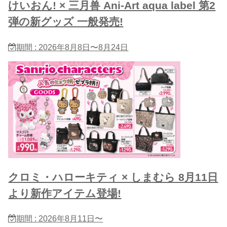
けいおん! × 三月兽 Ani-Art aqua label 第2
弾の新グッズ 一般発売!
期間 : 2026年8月8日〜8月24日
クロミ・ハローキティ × しまむら 8月11日
より新作アイテム登場!
期間 : 2026年8月11日〜