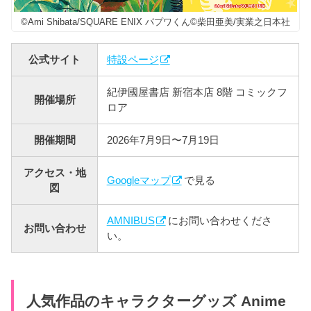
©Ami Shibata/SQUARE ENIX パプワくん©柴田亜美/実業之日本社
公式サイト
特設ページ
紀伊國屋書店 新宿本店 8階 コミックフ
開催場所
ロア
開催期間
2026年7月9日〜7月19日
アクセス・地
Googleマップ
で見る
図
AMNIBUS
にお問い合わせくださ
お問い合わせ
い。
人気作品のキャラクターグッズ Anime