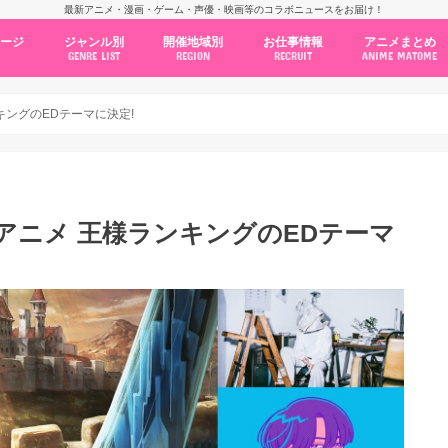
最新アニメ・漫画・ゲーム・声優・映画等のコラボニュースをお届け！
ページ
ジャンル別
開催地域別
お仕事情報
アニメまとめ
GENRE LIST
REGION
RECRUIT
ANIME MATOME
コラボカフェ
常設店舗
ポップアップストア
原画展・展示会
くじ / プライズ / ガチャ
店舗系コラボ
テーマパーク・遊園地
アニメ・漫画の期間限定イベント
グッズ
ファッション
コミック・ムック本
新作アニメ情報
ニュース
池袋
秋葉原
新宿
大阪
福岡
名古屋
カプコン
NSグループ
BENELIC
アニメイト
トランジットホールディングス
モトヤフーズ
TOWER RECORDS
タブリエ・マーケティング
GENDA GiGO Entertainment
ンキングのEDテーマに決定!
がTVアニメ 王様ランキングのEDテーマ