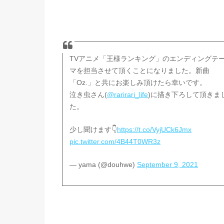
TVアニメ「王様ランキング」のエンディングテ
マを担当させて頂くことになりました。新曲
「Oz.」と共にお楽しみ頂けたら幸いです。
泣き虫さん(
@rarirari_life
)に描き下ろして頂きま
た。
少し聞けます👇️
https://t.co/VyjUCk6Jmx
pic.twitter.com/4B44T0WR3z
— yama (@douhwe)
September 9, 2021