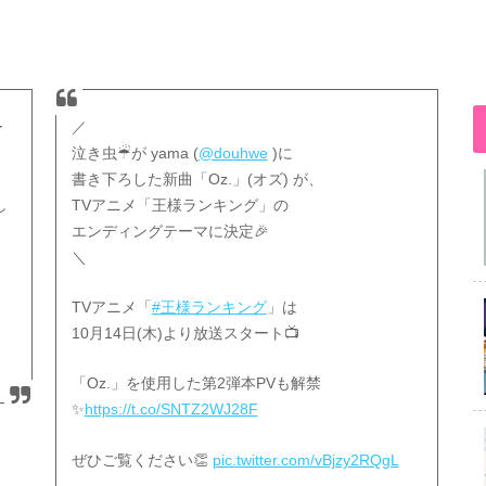
ー
／
泣き虫☔︎が yama (
@douhwe
)に
書き下ろした新曲「Oz.」(オズ) が、
し
TVアニメ「王様ランキング」の
エンディングテーマに決定🎉
＼
TVアニメ「
#王様ランキング
」は
10月14日(木)より放送スタート📺
「Oz.」を使用した第2弾本PVも解禁
✨
https://t.co/SNTZ2WJ28F
ぜひご覧ください👏
pic.twitter.com/vBjzy2RQgL