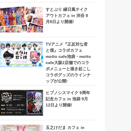
すとぷり 縁日風テイク
アウトカフェ in 渋谷 8
月8日より開催!
TVアニメ『正反対な君
と僕』コラボカフェ
motto cafe池袋・motto
cafe大阪2店舗でのコラ
ボメニューと描き起こし
コラボグッズのラインナ
ップが公開!
ヒプノシスマイク 9周年
記念カフェ in 池袋 9月
12日より開催!
玉之けだま カフェ in