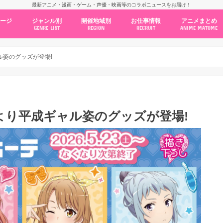
最新アニメ・漫画・ゲーム・声優・映画等のコラボニュースをお届け！
ページ
ジャンル別
開催地域別
お仕事情報
アニメまとめ
GENRE LIST
REGION
RECRUIT
ANIME MATOME
コラボカフェ
常設店舗
ポップアップストア
原画展・展示会
くじ / プライズ / ガチャ
店舗系コラボ
テーマパーク・遊園地
アニメ・漫画の期間限定イベント
グッズ
ファッション
コミック・ムック本
新作アニメ情報
ニュース
池袋
秋葉原
新宿
大阪
福岡
名古屋
カプコン
NSグループ
BENELIC
アニメイト
トランジットホールディングス
モトヤフーズ
TOWER RECORDS
タブリエ・マーケティング
GENDA GiGO Entertainment
ャル姿のグッズが登場!
3日より平成ギャル姿のグッズが登場!