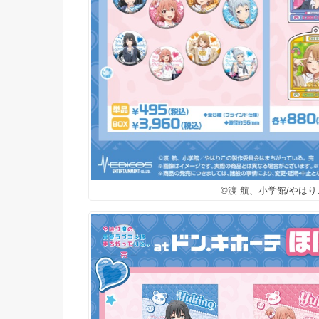
©渡 航、小学館/やは