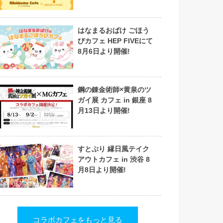
はなまるおばけ ごほう
びカフェ HEP FIVEにて
8月6日より開催!
鋼の錬金術師×黄泉のツ
ガイ展 カフェ in 銀座 8
月13日より開催!
すとぷり 縁日風テイク
アウトカフェ in 渋谷 8
月8日より開催!
コラボカフェをもっと見る