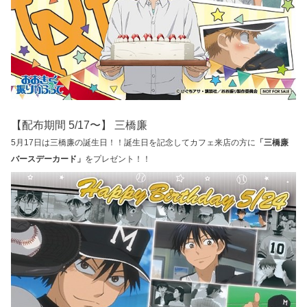
【配布期間 5/17〜】 三橋廉
5月17日は三橋廉の誕生日！！誕生日を記念してカフェ来店の方に
「三橋廉
バースデーカード」
をプレゼント！！