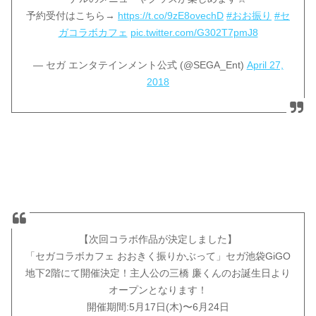
予約受付はこちら→
https://t.co/9zE8ovechD
#おお振り
#セ
ガコラボカフェ
pic.twitter.com/G302T7pmJ8
— セガ エンタテインメント公式 (@SEGA_Ent)
April 27,
2018
【次回コラボ作品が決定しました】
「セガコラボカフェ おおきく振りかぶって」セガ池袋GiGO
地下2階にて開催決定！主人公の三橋 廉くんのお誕生日より
オープンとなります！
開催期間:5月17日(木)〜6月24日