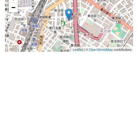
−
Leaflet
| ©
OpenStreetMap
contributors