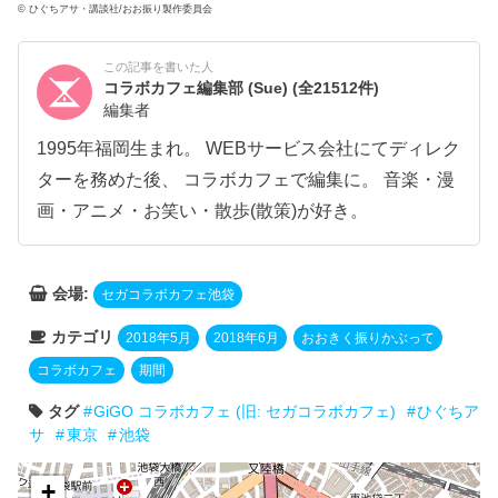
© ひぐちアサ・講談社/おお振り製作委員会
この記事を書いた人
コラボカフェ編集部 (Sue)
(全21512件)
編集者
1995年福岡生まれ。 WEBサービス会社にてディレク
ターを務めた後、 コラボカフェで編集に。 音楽・漫
画・アニメ・お笑い・散歩(散策)が好き。
会場:
セガコラボカフェ池袋
カテゴリ
2018年5月
2018年6月
おおきく振りかぶって
コラボカフェ
期間
タグ
GiGO コラボカフェ (旧: セガコラボカフェ)
ひぐちア
サ
東京
池袋
+