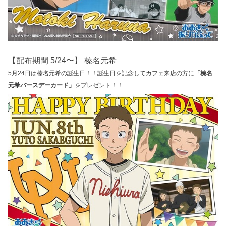
【配布期間 5/24〜】 榛名元希
5月24日は榛名元希の誕生日！！誕生日を記念してカフェ来店の方に
「榛名
元希バースデーカード」
をプレゼント！！