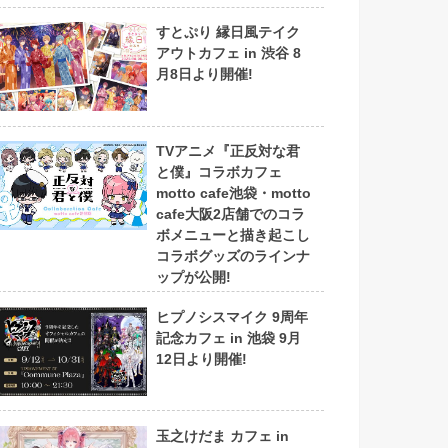
すとぷり 縁日風テイク
アウトカフェ in 渋谷 8
月8日より開催!
TVアニメ『正反対な君
と僕』コラボカフェ
motto cafe池袋・motto
cafe大阪2店舗でのコラ
ボメニューと描き起こし
コラボグッズのラインナ
ップが公開!
ヒプノシスマイク 9周年
記念カフェ in 池袋 9月
12日より開催!
玉之けだま カフェ in