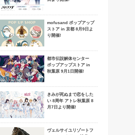
mofusand ポップアップ
ストア in 京都 8月9日よ
り開催!
都市伝説解体センター
ポップアップストア in
秋葉原 9月1日開催!
きみが死ぬまで恋をした
い 8周年 アトレ秋葉原 8
月7日より開催!
ヴェルサイユリゾートフ