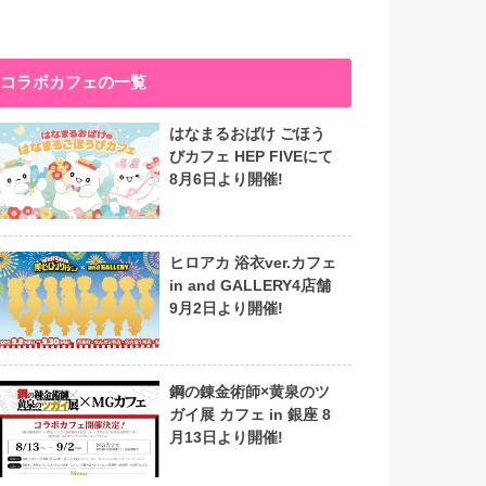
コラボカフェの一覧
はなまるおばけ ごほう
びカフェ HEP FIVEにて
8月6日より開催!
ヒロアカ 浴衣ver.カフェ
in and GALLERY4店舗
9月2日より開催!
鋼の錬金術師×黄泉のツ
ガイ展 カフェ in 銀座 8
月13日より開催!