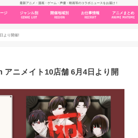
最新アニメ・漫画・ゲーム・声優・映画等のコラボニュースをお届け！
ページ
ジャンル別
開催地域別
お仕事情報
アニメまとめ
GENRE LIST
REGION
RECRUIT
ANIME MATOME
コラボカフェ
常設店舗
ポップアップストア
原画展・展示会
くじ / プライズ / ガチャ
店舗系コラボ
テーマパーク・遊園地
アニメ・漫画の期間限定イベント
グッズ
ファッション
コミック・ムック本
新作アニメ情報
ニュース
池袋
秋葉原
新宿
大阪
福岡
名古屋
カプコン
NSグループ
BENELIC
アニメイト
トランジットホールディングス
モトヤフーズ
TOWER RECORDS
タブリエ・マーケティング
GENDA GiGO Entertainment
4日より開催!
n アニメイト10店舗 6月4日より開