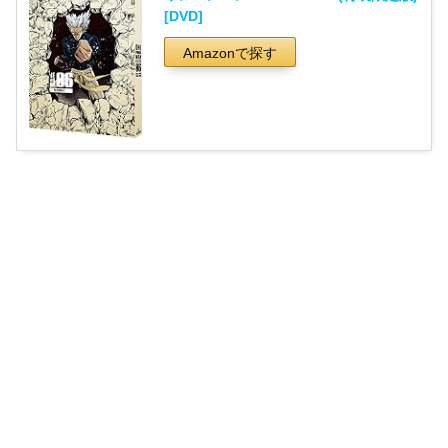
[DVD]
Amazonで探す