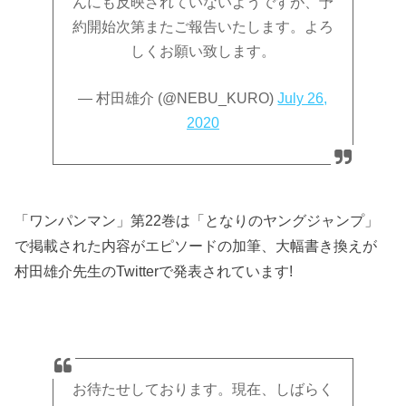
んにも反映されていないようですが、予
約開始次第またご報告いたします。よろ
しくお願い致します。
— 村田雄介 (@NEBU_KURO)
July 26,
2020
「ワンパンマン」第22巻は「となりのヤングジャンプ」
で掲載された内容がエピソードの加筆、大幅書き換えが
村田雄介先生のTwitterで発表されています!
お待たせしております。現在、しばらく