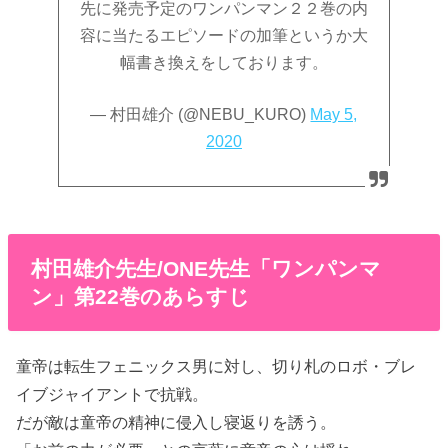
先に発売予定のワンパンマン２２巻の内
容に当たるエピソードの加筆というか大
幅書き換えをしております。
— 村田雄介 (@NEBU_KURO)
May 5,
2020
村田雄介先生/ONE先生「ワンパンマ
ン」第22巻のあらすじ
童帝は転生フェニックス男に対し、切り札のロボ・ブレ
イブジャイアントで抗戦。
だが敵は童帝の精神に侵入し寝返りを誘う。