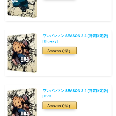
ワンパンマン SEASON 2 4 (特装限定版)
[Blu-ray]
Amazonで探す
ワンパンマン SEASON 2 4 (特装限定版)
[DVD]
Amazonで探す