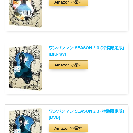
Amazonで探す
ワンパンマン SEASON 2 3 (特装限定版)
[Blu-ray]
Amazonで探す
ワンパンマン SEASON 2 3 (特装限定版)
[DVD]
Amazonで探す