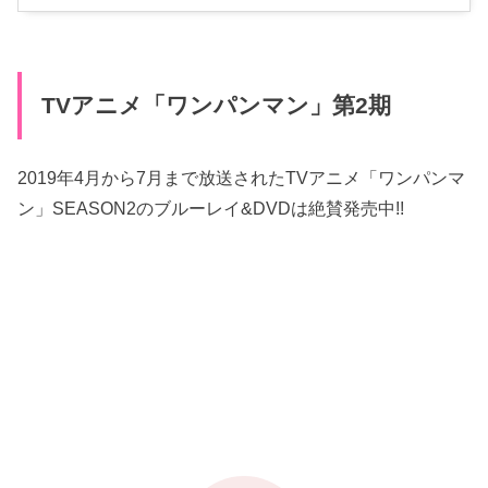
TVアニメ「ワンパンマン」第2期
2019年4月から7月まで放送されたTVアニメ「ワンパンマ
ン」SEASON2のブルーレイ&DVDは絶賛発売中!!