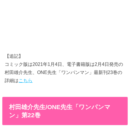
【追記】
コミック版は2021年1月4日、電子書籍版は2月4日発売の
村田雄介先生、ONE先生「ワンパンマン」最新刊23巻の
詳細は
こちら
村田雄介先生/ONE先生「ワンパンマ
ン」第22巻