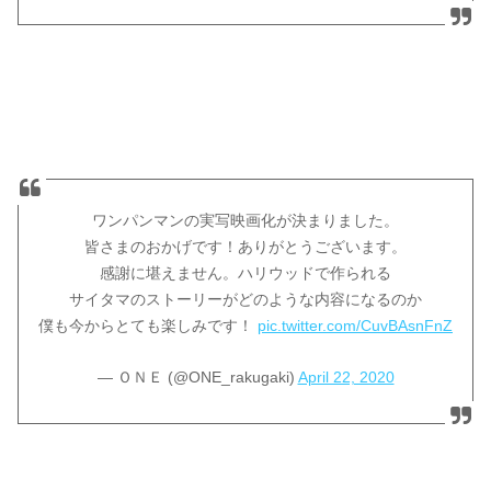
ワンパンマンの実写映画化が決まりました。
皆さまのおかげです！ありがとうございます。
感謝に堪えません。ハリウッドで作られる
サイタマのストーリーがどのような内容になるのか
僕も今からとても楽しみです！
pic.twitter.com/CuvBAsnFnZ
— ＯＮＥ (@ONE_rakugaki)
April 22, 2020