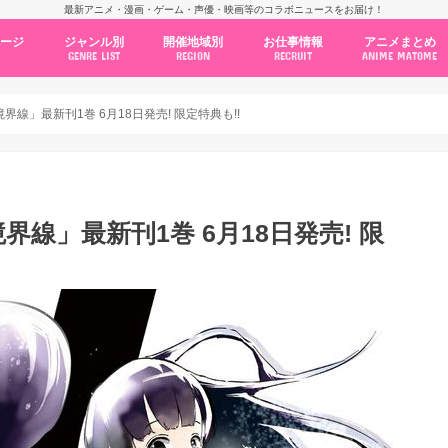
最新アニメ・漫画・ゲーム・声優・映画等のコラボニュースをお届け！
ページ
ジャンル別
開催地域別
お仕事情報
アニメまとめ
GENRE LIST
REGION
RECRUIT
ANIME MATOME
コラボカフェ
常設店舗
ポップアップストア
原画展・展示会
くじ / プライズ / ガチャ
店舗系コラボ
テーマパーク・遊園地
アニメ・漫画の期間限定イベント
グッズ
ファッション
コミック・ムック本
新作アニメ情報
ニュース
池袋
秋葉原
新宿
大阪
福岡
名古屋
カプコン
NSグループ
BENELIC
アニメイト
トランジットホールディングス
モトヤフーズ
TOWER RECORDS
タブリエ・マーケティング
GENDA GiGO Entertainment
線」最新刊1巻 6月18日発売! 限定特典も!!
線」最新刊1巻 6月18日発売! 限