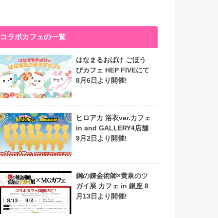
コラボカフェの一覧
はなまるおばけ ごほう
びカフェ HEP FIVEにて
8月6日より開催!
ヒロアカ 浴衣ver.カフェ
in and GALLERY4店舗
9月2日より開催!
鋼の錬金術師×黄泉のツ
ガイ展 カフェ in 銀座 8
月13日より開催!