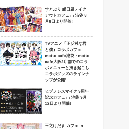
すとぷり 縁日風テイク
アウトカフェ in 渋谷 8
月8日より開催!
TVアニメ『正反対な君
と僕』コラボカフェ
motto cafe池袋・motto
cafe大阪2店舗でのコラ
ボメニューと描き起こし
コラボグッズのラインナ
ップが公開!
ヒプノシスマイク 9周年
記念カフェ in 池袋 9月
12日より開催!
玉之けだま カフェ in