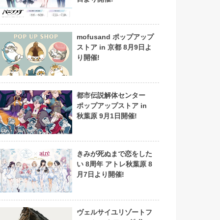
mofusand ポップアップ
ストア in 京都 8月9日よ
り開催!
都市伝説解体センター
ポップアップストア in
秋葉原 9月1日開催!
きみが死ぬまで恋をした
い 8周年 アトレ秋葉原 8
月7日より開催!
ヴェルサイユリゾートフ