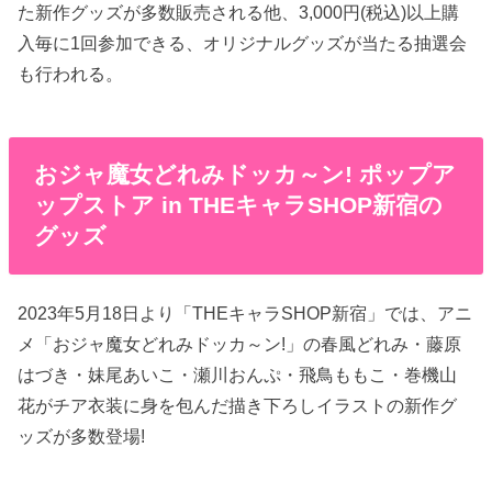
た新作グッズが多数販売される他、3,000円(税込)以上購
入毎に1回参加できる、オリジナルグッズが当たる抽選会
も行われる。
おジャ魔女どれみドッカ～ン! ポップア
ップストア in THEキャラSHOP新宿の
グッズ
2023年5月18日より「THEキャラSHOP新宿」では、アニ
メ「おジャ魔女どれみドッカ～ン!」の春風どれみ・藤原
はづき・妹尾あいこ・瀬川おんぷ・飛鳥ももこ・巻機山
花がチア衣装に身を包んだ描き下ろしイラストの新作グ
ッズが多数登場!