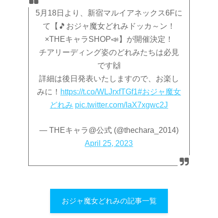
5月18日より、新宿マルイアネックス6Fに
て【🎵おジャ魔女どれみドッカ～ン！
×THEキャラSHOP📣】が開催決定！
チアリーディング姿のどれみたちは必見
です🙌
詳細は後日発表いたしますので、お楽し
みに！
https://t.co/WLJrxfTGf1
#おジャ魔女
どれみ
pic.twitter.com/IaX7xgwc2J
— THEキャラ@公式 (@thechara_2014)
April 25, 2023
おジャ魔女どれみの記事一覧