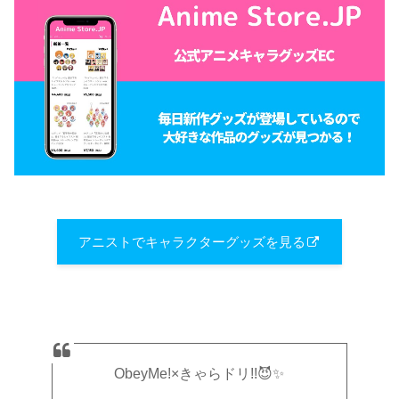
アニストでキャラクターグッズを見る
ObeyMe!×きゃらドリ!!😈✨