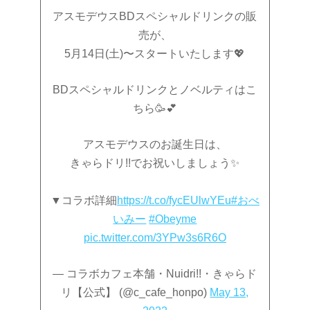
アスモデウスBDスペシャルドリンクの販
売が、
5月14日(土)〜スタートいたします💖
BDスペシャルドリンクとノベルティはこ
ちら🥳💕
アスモデウスのお誕生日は、
きゃらドリ!!でお祝いしましょう✨
▼コラボ詳細
https://t.co/fycEUlwYEu
#おべ
いみー
#Obeyme
pic.twitter.com/3YPw3s6R6O
— コラボカフェ本舗・Nuidri!!・きゃらド
リ【公式】 (@c_cafe_honpo)
May 13,