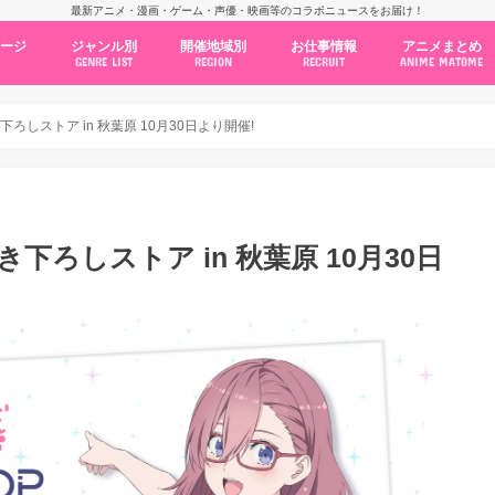
最新アニメ・漫画・ゲーム・声優・映画等のコラボニュースをお届け！
ページ
ジャンル別
開催地域別
お仕事情報
アニメまとめ
GENRE LIST
REGION
RECRUIT
ANIME MATOME
コラボカフェ
常設店舗
ポップアップストア
原画展・展示会
くじ / プライズ / ガチャ
店舗系コラボ
テーマパーク・遊園地
アニメ・漫画の期間限定イベント
グッズ
ファッション
コミック・ムック本
新作アニメ情報
ニュース
池袋
秋葉原
新宿
大阪
福岡
名古屋
カプコン
NSグループ
BENELIC
アニメイト
トランジットホールディングス
モトヤフーズ
TOWER RECORDS
タブリエ・マーケティング
GENDA GiGO Entertainment
き下ろしストア in 秋葉原 10月30日より開催!
描き下ろしストア in 秋葉原 10月30日