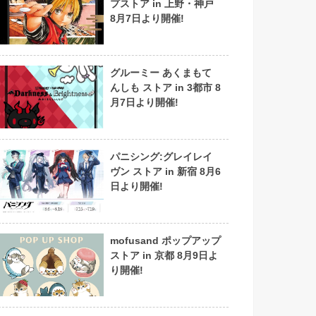
プストア in 上野・神戸
8月7日より開催!
グルーミー あくまもて
んしも ストア in 3都市 8
月7日より開催!
パニシング:グレイレイ
ヴン ストア in 新宿 8月6
日より開催!
mofusand ポップアップ
ストア in 京都 8月9日よ
り開催!