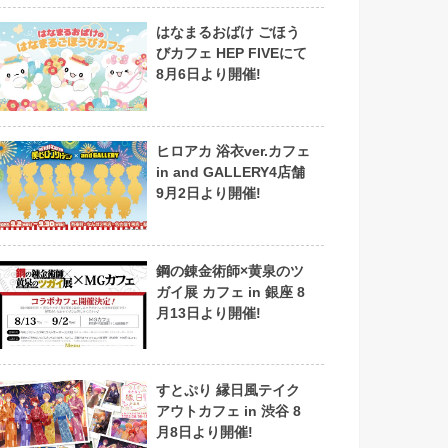
はなまるおばけ ごほう
びカフェ HEP FIVEにて
8月6日より開催!
ヒロアカ 浴衣ver.カフェ
in and GALLERY4店舗
9月2日より開催!
鋼の錬金術師×黄泉のツ
ガイ展 カフェ in 銀座 8
月13日より開催!
すとぷり 縁日風テイク
アウトカフェ in 渋谷 8
月8日より開催!